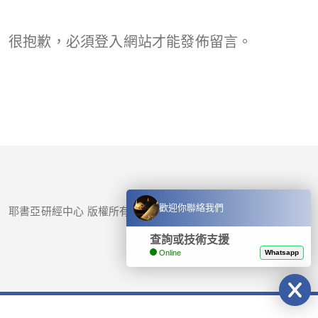
很抱歉，必須
登入
網站才能發佈留言。
歡迎你聯絡我們
耶書亞研經中心 版權所有 © 2017-
2026
查詢或技術支援
Online
Whatsapp