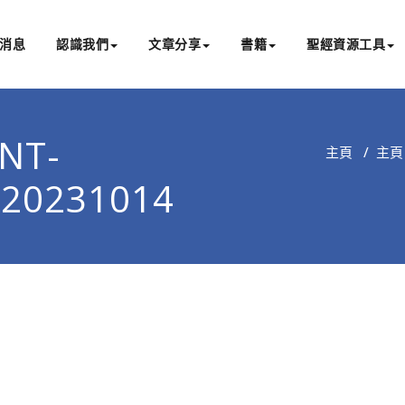
消息
認識我們
文章分享
書籍
聖經資源工具
書亞研經中心
文化認識主耶穌，從猶太根源明白聖經，成為更好的門徒
T-
主頁
/
主頁
-20231014