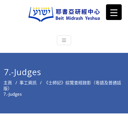
耶書亞研經中心
從猶太文化認識主耶穌，從猶太
根源明白聖經，成為更好的門徒
7.-Judges
主頁
/
事工資訊
/
《士師記》綜覽查經錄影（粵語及普通話
版）
7.-Judges