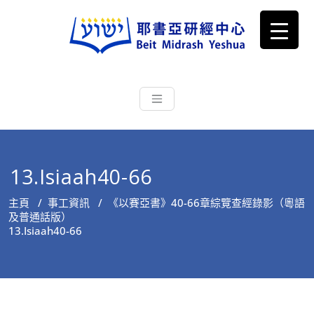
耶書亞研經中心
從猶太文化認識主耶穌，從猶太
根源明白聖經，成為更好的門徒
13.Isiaah40-66
主頁
/
事工資訊
/
《以賽亞書》40-66章綜覽查經錄影（粵語
及普通話版）
13.Isiaah40-66