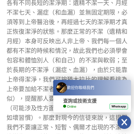
各有不同長短的潔淨期：遺精不潔一天、月經
不潔七天、漏症（和血漏）並無固定期限，必
須等到上帝醫治後，再經過七天的潔淨期才真
正恢復潔淨的狀態。那麼正常的不潔（遺精和
月經）本身可反映出人非上帝、我們每一個人
都有不潔的時候和情況，故此我們也必須學會
包容和體恤別人（和自己）的不潔與軟弱；至
於長期的不潔淨（漏症、血漏），由於只能靠
上帝得潔淨，我們可按猶太拉比的理解看這為
上帝要加給不潔者的一種標記（情況跟痲瘋相
歡迎你聯絡我們
似），提醒那人要檢視和改善自己的屬靈問題
查詢或技術支援
（可能涉及性方面的罪或與隱藏的問題有關，
Online
Whatsapp
如壞習慣）。那麼對現今的信徒來說，這提醒
我們不要讓正常、短暫、偶爾才出現的不潔，