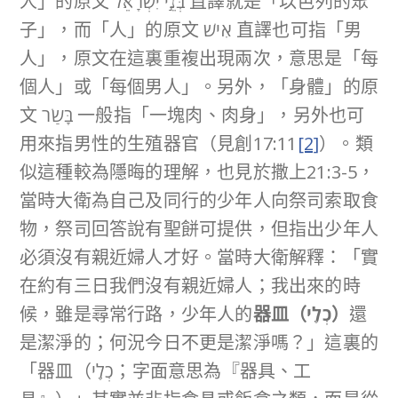
人」的原文 בְּנֵ֣י יִשְׂרָאֵ֔ל 直譯就是「以色列的眾
子」，而「人」的原文 אִישׁ 直譯也可指「男
人」，原文在這裏重複出現兩次，意思是「每
個人」或「每個男人」。另外，「身體」的原
文 בָּשַׂר 一般指「一塊肉、肉身」，另外也可
用來指男性的生殖器官（見創17:11
[2]
）。類
似這種較為隱晦的理解，也見於撒上21:3-5，
當時大衛為自己及同行的少年人向祭司索取食
物，祭司回答說有聖餅可提供，但指出少年人
必須沒有親近婦人才好。當時大衛解釋：「實
在約有三日我們沒有親近婦人；我出來的時
候，雖是尋常行路，少年人的
器皿（
כְלֵֽי
）
還
是潔淨的；何況今日不更是潔淨嗎？」這裏的
「器皿（כְלֵֽי；字面意思為『器具、工