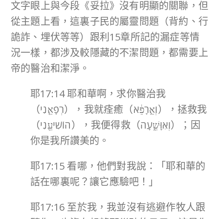
文字眼上與今段《妥拉》沒有明顯的關聯，但
從主題上看，這裏子民的屬靈問題（背約、行
詭詐、埋伏等等）跟利15章所記的漏症等情
況一樣，都涉及較隱藏的不潔問題，都需要上
帝的醫治和潔淨。
耶17:14 耶和華啊，求你醫治我
（רְפָאֵ֤נִי），我就痊癒（וְאֵ֣רָפֵ֔א），拯救我
（הוֹשִׁיעֵ֖נִי），我便得救（וְאִוָּשֵׁ֑עָה）；因
你是我所讚美的。
耶17:15 看哪，他們對我說：「耶和華的
話在哪裏呢？讓它應驗吧！」
耶17:16 至於我，我並沒有逃避作牧人跟