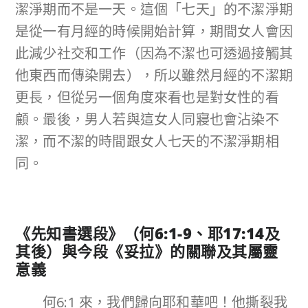
潔淨期而不是一天。這個「七天」的不潔淨期
是從一有月經的時候開始計算，期間女人會因
此減少社交和工作（因為不潔也可透過接觸其
他東西而傳染開去），所以雖然月經的不潔期
更長，但從另一個角度來看也是對女性的看
顧。最後，男人若與這女人同寢也會沾染不
潔，而不潔的時間跟女人七天的不潔淨期相
同。
《先知書選段》（何
6:1-9
、耶
17:14
及
其後）與今段《妥拉》的關聯及其屬靈
意義
何6:1 來，我們歸向耶和華吧！他撕裂我