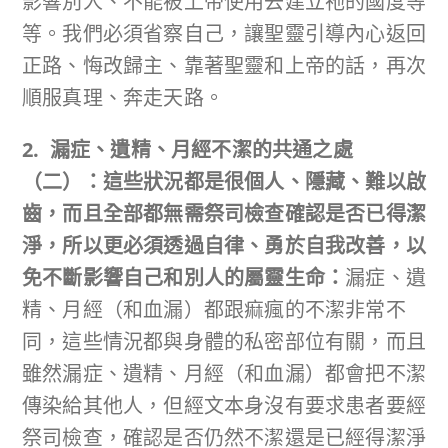
影響別人、不能被上帝使用去建立祂的國度等
等。我們必須省察自己，讓聖靈引導內心返回
正路、悔改歸主、靠著聖靈和上帝的話，再次
順服真理、奔走天路。
2. 漏症、遺精、月經不潔的共通之處
（二）：這些狀況都是很個人、隱藏、難以啟
齒，而且全部都無需祭司檢查確認是否已得潔
淨，所以更必須透過自律、勇於自我改善，以
免不斷影響自己和別人的屬靈生命：
漏症、遺
精、月經（和血漏）都跟痲瘋的不潔非常不
同，這些情況都與身體的私密部位有關，而且
雖然漏症、遺精、月經（和血漏）都會把不潔
傳染給其他人，但經文本身沒有要求患者要經
祭司檢查，確認是否仍然不潔還是已經得潔淨