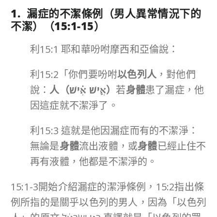
1. 漏症的不潔條例（男人異常情況下的
不潔）（15:1-15）
利15:1 耶和華吩咐摩西和亞倫說：
利15:2「你們要吩咐
以色列人
，對他們
說：
人（
אִ֣ישׁ אִ֗ישׁ
）
若
身體
患了漏症，他
因這症就不潔淨了。
利15:3 這就是他因漏症而有的不潔淨：
無論是
身體
流出液體，或
身體
已經止住不
再有液體，他都是不潔淨的。
15:1-3開始介紹漏症的潔淨條例，15:2指出條
例所指的是關乎以色列的男人，因為「以色列