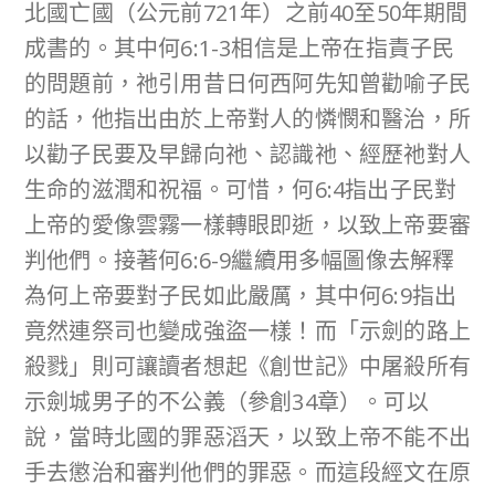
北國亡國（公元前721年）之前40至50年期間
成書的。其中何6:1-3相信是上帝在指責子民
的問題前，祂引用昔日何西阿先知曾勸喻子民
的話，他指出由於上帝對人的憐憫和醫治，所
以勸子民要及早歸向祂、認識祂、經歷祂對人
生命的滋潤和祝福。可惜，何6:4指出子民對
上帝的愛像雲霧一樣轉眼即逝，以致上帝要審
判他們。接著何6:6-9繼續用多幅圖像去解釋
為何上帝要對子民如此嚴厲，其中何6:9指出
竟然連祭司也變成強盜一樣！而「示劍的路上
殺戮」則可讓讀者想起《創世記》中屠殺所有
示劍城男子的不公義（參創34章）。可以
說，當時北國的罪惡滔天，以致上帝不能不出
手去懲治和審判他們的罪惡。而這段經文在原