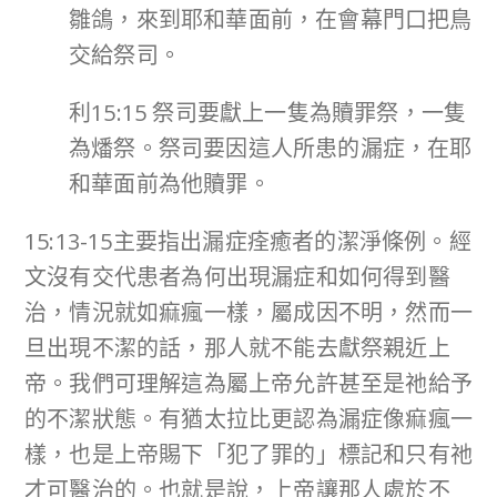
雛鴿，來到耶和華面前，在會幕門口把鳥
交給祭司。
利15:15 祭司要獻上一隻為贖罪祭，一隻
為燔祭。祭司要因這人所患的漏症，在耶
和華面前為他贖罪。
15:13-15主要指出漏症痊癒者的潔淨條例。經
文沒有交代患者為何出現漏症和如何得到醫
治，情況就如痲瘋一樣，屬成因不明，然而一
旦出現不潔的話，那人就不能去獻祭親近上
帝。我們可理解這為屬上帝允許甚至是祂給予
的不潔狀態。有猶太拉比更認為漏症像痲瘋一
樣，也是上帝賜下「犯了罪的」標記和只有祂
才可醫治的。也就是說，上帝讓那人處於不