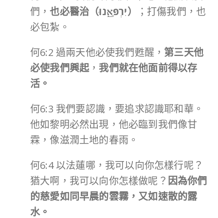
們，
也必醫治（
יִרְפָּאֵ֑נוּ
）
；打傷我們，也
必包紮。
何6:2 過兩天他必使我們甦醒，
第三天他
必使我們興起
，
我們就在他面前得以存
活。
何6:3 我們要認識，要追求認識耶和華。
他如黎明必然出現，他必臨到我們像甘
霖，像滋潤土地的春雨。
何6:4 以法蓮哪，我可以向你怎樣行呢？
猶大啊，我可以向你怎樣做呢？
因為你們
的慈愛如同早晨的雲霧，又如速散的露
水。