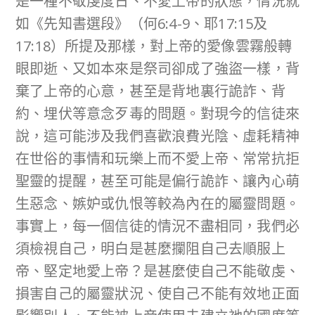
是一種不敬虔度日、不愛上帝的狀態，情況就
如《先知書選段》（何6:4-9、耶17:15及
17:18）所提及那樣，對上帝的愛像雲霧般轉
眼即逝、又如本來是祭司卻成了強盜一樣，背
棄了上帝的心意，甚至是背地裏行詭詐、背
約、埋伏等意念歹毒的問題。對現今的信徒來
說，這可能涉及我們喜歡浪費光陰、虛耗精神
在世俗的事情和玩樂上而不愛上帝、常常抗拒
聖靈的提醒，甚至可能是偏行詭詐、讓內心萌
生惡念、嫉妒或仇恨等較為內在的屬靈問題。
事實上，每一個信徒的情況不盡相同，我們必
須檢視自己，明白是甚麼攔阻自己去順服上
帝、堅定地愛上帝？是甚麼使自己不能敬虔、
損害自己的屬靈狀況、使自己不能有效地正面