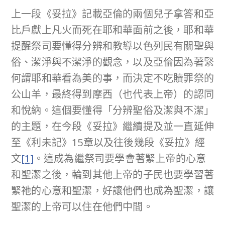
上一段《妥拉》記載亞倫的兩個兒子拿答和亞
比戶獻上凡火而死在耶和華面前之後，耶和華
提醒祭司要懂得分辨和教導以色列民有關聖與
俗、潔淨與不潔淨的觀念，以及亞倫因為著緊
何謂耶和華看為美的事，而決定不吃贖罪祭的
公山羊，最終得到摩西（也代表上帝）的認同
和悅納。這個要懂得「分辨聖俗及潔與不潔」
的主題，在今段《妥拉》繼續提及並一直延伸
至《利未記》15章以及往後幾段《妥拉》經
文
[1]
。這成為繼祭司要學會著緊上帝的心意
和聖潔之後，輪到其他上帝的子民也要學習著
緊祂的心意和聖潔，好讓他們也成為聖潔，讓
聖潔的上帝可以住在他們中間。