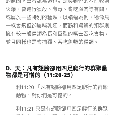
的原因。筆者認為這也許是與牠們的本性較為
火爆、會進行獵殺、有毒、會吃腐肉等有關，
或屬於一些特別的種類，以蝙蝠為例，牠像鳥
一樣會飛但卻屬哺乳類，而鸛和鷺鷥的類群則
擁有較一般鳥類為長和巨型的嘴去吞吃食物，
並且同樣也是會捕獵、吞吃魚類的種類。
D. 天：凡有翅膀卻用四足爬行的群聚動
物都是可憎的（
11:20-25
）
利11:20 「凡有翅膀卻用四足爬行的群聚
動物，對你們是可憎的。
利11:21 只是有翅膀卻用四足爬行的群聚