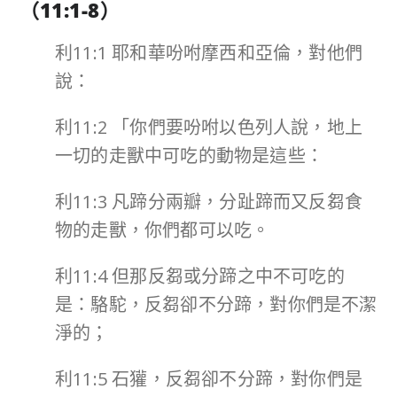
（
11:1-8
）
利11:1 耶和華吩咐摩西和亞倫，對他們
說：
利11:2 「你們要吩咐以色列人說，地上
一切的走獸中可吃的動物是這些：
利11:3 凡蹄分兩瓣，分趾蹄而又反芻食
物的走獸，你們都可以吃。
利11:4 但那反芻或分蹄之中不可吃的
是：駱駝，反芻卻不分蹄，對你們是不潔
淨的；
利11:5 石獾，反芻卻不分蹄，對你們是