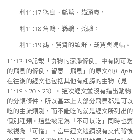
利11:17 鴞鳥、鸕鶿、貓頭鷹，
利11:18 角鴟、鵜鶘、禿鵰，
利11:19 鸛、鷺鷥的類群，戴鵀與蝙蝠。
11:13-19記載「食物的潔淨條例」中有關可吃
的飛鳥的條例，留意「飛鳥」的原文עוֹף
ʿôph
在往後的經文也包括其他有翅膀的生物（見
11:19、20、23）。這次經文並沒有指出動物
的分類條件，所以基本上大部分飛鳥都是可以
吃的主流類別，而不能吃的就是經文所列出的
個別種類。這些被定為「不可以吃」同時也要
被視為「可憎」，當中經文繼續沒有交代背後