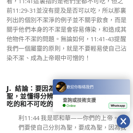
看，11:41這裏指的是牠們全都不可吃，但之
前11:29-31並沒有提及是否可以吃，所以那裏
列出的個別不潔淨的例子並不關乎飲食，而是
關乎他們本身的不潔是會容易傳染，和造成其
他物件不潔的問題。無論如何，11:41-43提醒
我們一個屬靈的原則，就是不要輕易使自己沾
染不潔、成為上帝眼中可憎的！
J.
結論：要因為耶和華上帝而分別為
歡迎你聯絡我們
聖，並懂得分辨潔淨的和不潔淨的、可
查詢或技術支援
吃的和不可吃的（
11:44-47
）
Online
Whatsapp
利11:44 我是耶和華——你們的上帝。你
們要使自己分別為聖，要成為聖，因為我