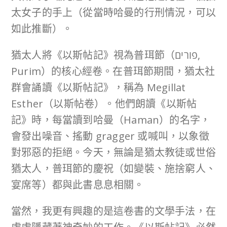
太女子的手上（從當時哈曼的行刑情況，可以
如此推斷）。
猶太人將《以斯帖記》視為普珥節（פורים,
Purim）的核心經卷。在普珥節期間，猶太社
群會誦讀《以斯帖記》，稱為 Megillat
Esther（以斯帖卷）。他們朗讀《以斯帖
記》時，每當讀到哈曼（Haman）的名字，
會發出噪音、搖動 gragger 或喊叫，以象徵
對邪惡的拒絕。今天，無論是猶太教徒或世俗
猶太人，普珥節的慶祝（如變裝、施捨窮人、
宴席等）都與此書息息相關。
當然，我更有興趣的是這卷書的文學手法，在