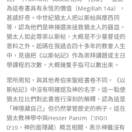
為這卷書具有永恆的價值（Megillah 14a），
甚感好奇。中世紀猶太人把以斯帖與摩西同
等，認為他們是神揀選來拯救猶太人的器皿。
猶太人如此尊崇以斯帖，大概是不少基督徒的
意料之外。起碼在我過去四十多年的教會人生
中，見過把《以斯帖記》作為崇拜講題或主日
學課程的次數，大概幾隻手指可以數出來。
眾所周知，與其他希伯來聖經書卷不同，《以
斯帖記》中沒有明確提及神的名字。這一點使
猶太拉比們對此書進行深刻的解釋，認為這是
「神隱藏自己」但仍然掌管歷史的例子。這在
猶太教神學中與Hester Panim（הסתר
פנים，神的面隱藏）概念相關，表示神雖沒有