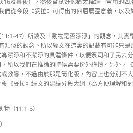
16及其後），然後嘗試好像猶太釋經中常用的四層解經手
eS）去分享我們從今段《妥拉》可得出的四層屬靈意義，
1:1-47）所談及「動物是否潔淨」的觀念，其實早
也有類似的觀念。所以經文在這裏的記載有可能只是
定為潔淨和不潔淨的具體條件，以便祭司和子民去
，所以我們在推論的時候需要份外謹慎。另外，《申命
述或教導，不過由於那是簡化版，內容上也分別不
今段《妥拉》經文的建議分段大綱（為方便理解和
（11:1-8）
2）