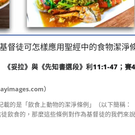
及其後：基督徒可怎樣應用聖經中的食物潔淨
）《妥拉
》與《先知書選段》利
11:1-47
；賽
images.com）
）主要記載的是「飲食上動物的潔淨條例」（以下簡稱
信徒飲食的，那麼這些條例對作為基督徒的我們來