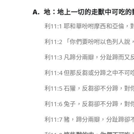
A. 地：地上一切的走獸中可吃的
利11:1 耶和華吩咐摩西和亞倫
利11:2 「你們要吩咐以色列人
利11:3 凡蹄分兩瓣，分趾蹄而
利11:4 但那反芻或分蹄之中
利11:5 石獾，反芻卻不分蹄，
利11:6 兔子，反芻卻不分蹄，
利11:7 豬，蹄分兩瓣，分趾蹄