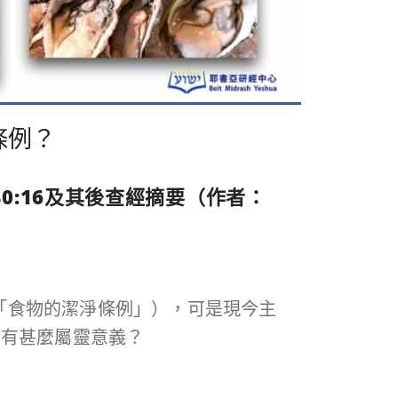
條例？
40:16
及其後查經摘要（作者：
：「食物的潔淨條例」），可是現今主
說有甚麼屬靈意義？