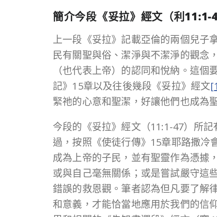
簡介今段《妥拉》經文（
利
11:1-
上一段《妥拉》記載亞倫的兩個兒子
民有關聖與俗、潔淨與不潔淨的觀念
（也代表上帝）的認同和悅納。這個
記》15章以及往後幾段《妥拉》經文
[
緊祂的心意和聖潔，好讓他們也成為
今段的《妥拉》經文（11:1-47
過，按照《使徒行傳》15章耶路撒冷
成為上帝的子民，並有聖靈作為憑據
或與自己毫無關係；或是嘗試嚴守這
錯誤的救恩觀。筆者認為但凡要了解
和意義，才能恰當地應用於我們的信仰