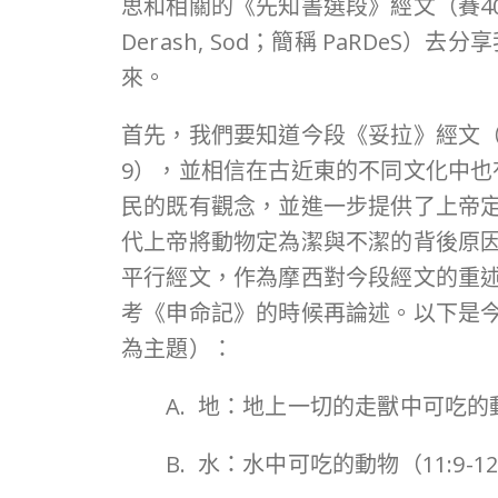
思和相關的《先知書選段》經文（賽40:
Derash, Sod；簡稱 PaRD
來。
首先，我們要知道今段《妥拉》經文（1
9），並相信在古近東的不同文化中
民的既有觀念，並進一步提供了上帝
代上帝將動物定為潔與不潔的背後原因
平行經文，作為摩西對今段經文的重
考《申命記》的時候再論述。以下是
為主題）：
A. 地：地上一切的走獸中可吃的動物
B. 水：水中可吃的動物（11:9-1