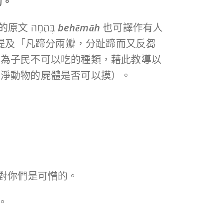
的。
11:1-8記載「食物的潔淨條例」中有關地上可吃走獸的條例。當中「走獸」一詞（11:2）的原文 בְּהֵמָה
behēmāh
也可譯作有人
先提及「凡蹄分兩瓣，分趾蹄而又反芻
」為子民不可以吃的種類，藉此教導以
潔淨動物的屍體是否可以摸）。
，對你們是可憎的。
。