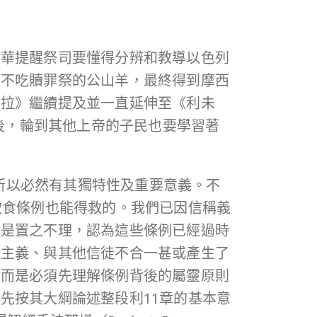
和華提醒祭司要懂得分辨和教導以色列
定不吃贖罪祭的公山羊，最終得到摩西
妥拉》繼續提及並一直延伸至《利未
後，輪到其他上帝的子民也要學習著
，所以必然有其獨特性及重要意義。不
飲食條例也能得救的。我們已因信稱義
一是置之不理，認為這些條例已經過時
法主義、與其他信徒不合一甚或產生了
，而是必須先理解條例背後的屬靈原則
先按其大綱論述整段利11章的基本意