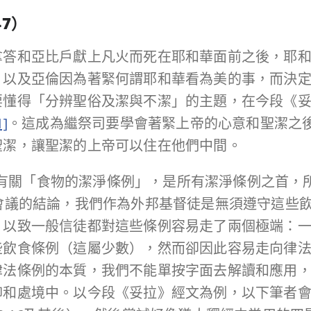
47
）
拿答和亞比戶獻上凡火而死在耶和華面前之後，耶
，以及亞倫因為著緊何謂耶和華看為美的事，而決
要懂得「分辨聖俗及潔與不潔」的主題，在今段《
1]
。這成為繼祭司要學會著緊上帝的心意和聖潔之
聖潔，讓聖潔的上帝可以住在他們中間。
）所記有關「食物的潔淨條例」，是所有潔淨條例之首
會議的結論，我們作為外邦基督徒是無須遵守這些
，以致一般信徒都對這些條例容易走了兩個極端：
些飲食條例（這屬少數），然而卻因此容易走向律
律法條例的本質，我們不能單按字面去解讀和應用
和處境中。以今段《妥拉》經文為例，以下筆者會