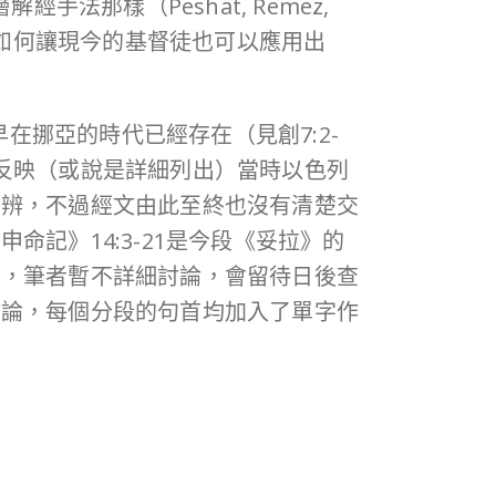
法那樣（Peshat, Remez,
以及如何讓現今的基督徒也可以應用出
在挪亞的時代已經存在（見創7:2-
反映（或說是詳細列出）當時以色列
分辨，不過經文由此至終也沒有清楚交
記》14:3-21是今段《妥拉》的
大，筆者暫不詳細討論，會留待日後查
討論，每個分段的句首均加入了單字作