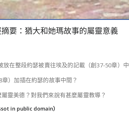
8:6查經摘要：猶大和她瑪故事的屬靈意義
它被放在整段約瑟被賣往埃及的記載（創37-50章）
38章）加插在約瑟的故事中間？
甚麼屬靈美德？對我們來說有甚麼屬靈教導？
in public domain）