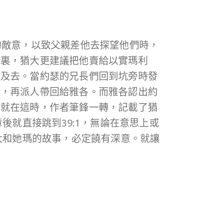
的敵意，以致父親差他去探望他們時，
坑裏，猶大更建議把他賣給以實瑪利
埃及去。當約瑟的兄長們回到坑旁時發
血，再派人帶回給雅各。而雅各認出約
而就在這時，作者筆鋒一轉，記載了猶
後就直接跳到39:1，無論在意思上或
大和她瑪的故事，必定饒有深意。就讓