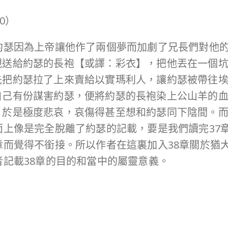
30）
約瑟因為上帝讓他作了兩個夢而加劇了兄長們對他
親送給約瑟的長袍【或譯：彩衣】，把他丟在一個
先把約瑟拉了上來賣給以實瑪利人，讓約瑟被帶往
自己有份謀害約瑟，便將約瑟的長袍染上公山羊的
，於是極度悲哀，哀傷得甚至想和約瑟同下陰間。
面上像是完全脫離了約瑟的記載，要是我們讀完37章
章而覺得不銜接。所以作者在這裏加入38章關於猶
者記載38章的目的和當中的屬靈意義。