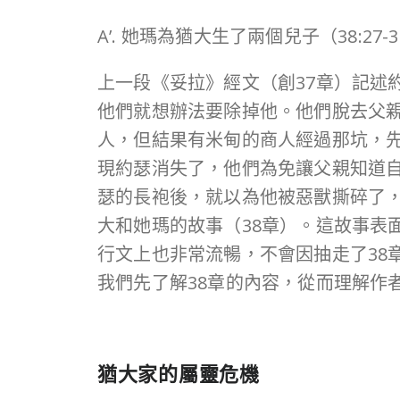
A’. 她瑪為猶大生了兩個兒子（38:27-
上一段《妥拉》經文（創37章）記述
他們就想辦法要除掉他。他們脫去父
人，但結果有米甸的商人經過那坑，
現約瑟消失了，他們為免讓父親知道
瑟的長袍後，就以為他被惡獸撕碎了
大和她瑪的故事（38章）。這故事表
行文上也非常流暢，不會因抽走了38
我們先了解38章的內容，從而理解作
猶大家的屬靈危機