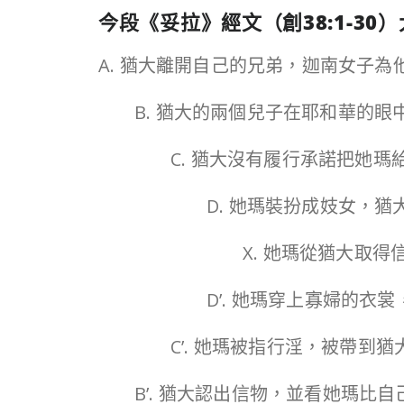
今段《妥拉》經文（
創
38:1-30
）
A. 猶大離開自己的兄弟，迦南女子為他
B. 猶大的兩個兒子在耶和華的眼中
C. 猶大沒有履行承諾把她瑪給
D. 她瑪裝扮成妓女，猶
X. 她瑪從猶大取得信
D’. 她瑪穿上寡婦的衣裳
C’. 她瑪被指行淫，被帶到猶大
B’. 猶大認出信物，並看她瑪比自己