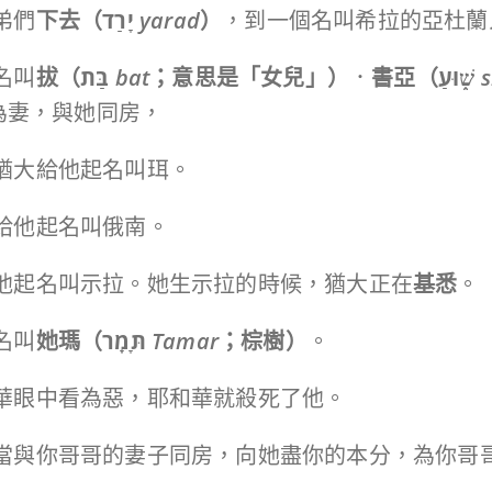
兄弟們
下去（
יָרַד
yarad
）
，到一個名叫希拉的亞杜蘭
個名叫
拔（
בַּת
bat
；意思是「女兒」）
．
書亞（
שׁ֑וּעַ
為妻，與她同房，
子，猶大給他起名叫珥。
，給他起名叫俄南。
，給他起名叫示拉。她生示拉的時候，猶大正在
基悉
。
，名叫
她瑪（
תָּמָֽר
Tamar
；棕樹）
。
耶和華眼中看為惡，耶和華就殺死了他。
：「你當與你哥哥的妻子同房，向她盡你的本分，為你哥