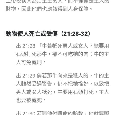
上帝視僕人為活生生的人，而不僅僅是主人的
財物，因此他們也應該得到人身保障。
動物使人死亡或受傷（
21:28-32
）
出 21:28 「牛若牴死男人或女人，總要用
石頭打死那牛，卻不可吃牠的肉；牛的主
人可免處刑。
出 21:29 倘若那牛向來是牴人的，牛的主
人雖然受過警告，仍不把牠拴好，以致把
男人或女人牴死，牛要用石頭打死，主人
也要被處死。
出 21:30 若罰他付贖命的賠款，他就要照