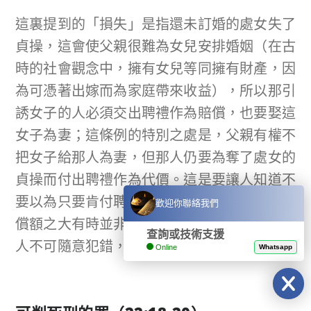
這裏提到的「損失」是指還未訂婚的處女失了
貞操，這會使父親很難為女兒安排婚姻（在古
時的社會觀念中，擁有女兒等同擁有財產，因
為可憑著出嫁而為家庭帶來收益），所以那引
誘女子的人必須交出聘禮作為賠償，也要娶這
女子為妻；這條例的特別之處是，父親有權不
把女子給那人為妻，但那人仍要為奪了處女的
貞操而付出聘禮作為代價。這是要讓人知道不
要以為只要肯付聘禮就可以為所欲為，因為賠
歡迎你聯絡我們
償額之大有時並非自己可以預計的，為要勸告
查詢或技術支援
人不可隨意犯錯，否則招損的反而是自己。
Online
Whatsapp