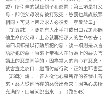
誡）所引伸的謀殺例子和懲罰；第三項是打父
母，即使父母沒有被打致死，懲罰也與謀殺罪
相同，可見上帝要求人必須要「孝敬父母」
（第五誡），要是有人出手打或出口咒罵那賜
他生命的父母，上帝就要把那人的生命奪去；
前四項都是以行動所犯的惡，後一項則是以言
語所犯的惡，原來上帝視人在行為上的惡與言
語上的惡是同等的，因為當人的內心有惡念，
就會宣之於口，繼而付諸行動，正如主耶書亞
（耶穌）說：「善人從他心裏所存的善發出善
來，惡人從他所存的惡發出惡來；因為心裏所
充滿的，口裏就說出來。」（路6:45）