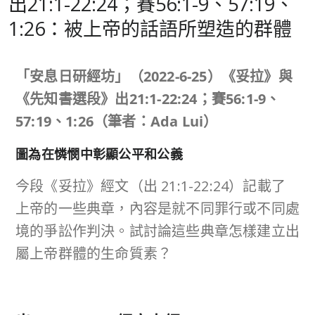
出21:1-22:24；賽56:1-9、57:19、
1:26：被上帝的話語所塑造的群體
「安息日研經坊」（
2022-6-25
）《妥拉》與
《先知書選段》出
21:1-22:24
；賽
56:1-9
、
57:19
、
1:26
（筆者：
Ada Lui
）
圖為在憐憫中彰顯公平和公義
今段《妥拉》經文（出 21:1-22:24）記載了
上帝的一些典章，內容是就不同罪行或不同處
境的爭訟作判決。試討論這些典章怎樣建立出
屬上帝群體的生命質素？