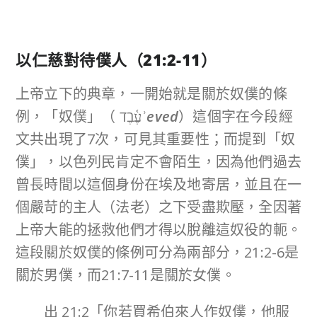
以仁慈對待僕人（
21:2-11
）
上帝立下的典章，一開始就是關於奴僕的條
例，「奴僕」（ עֶ֫בֶד
ʾeved
）這個字在今段經
文共出現了7次，可見其重要性；而提到「奴
僕」，以色列民肯定不會陌生，因為他們過去
曾長時間以這個身份在埃及地寄居，並且在一
個嚴苛的主人（法老）之下受盡欺壓，全因著
上帝大能的拯救他們才得以脫離這奴役的軛。
這段關於奴僕的條例可分為兩部分，21:2-6是
關於男僕，而21:7-11是關於女僕。
出 21:2「你若買希伯來人作奴僕，他服