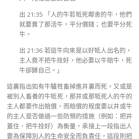
出 21:35 「人的牛若牴死鄰舍的牛，他們
就要賣了那活牛，平分價錢；也要平分死
牛。
出 21:36 若這牛向來是以好牴人出名的，
主人竟不把牛拴好，他必要以牛賠牛，死
牛卻歸自己。」
這裏指出如有牛驢牲畜掉進井裏而死，又或是
被別人畜養的牛牴死，那井或那牴死人的牛的
主人都要作出賠償，而賠償的程度要以井或牛
的主人是否做過一些防預的措施（例如：把井
蓋住、把牛拴好）為衡量，承接上一段指出人
要為保障別人的生命安全而負責任，這段則把