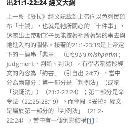
出
21:1-22:24
經文大綱
上一段《妥拉》經文記載到上帝向以色列民頒
布「十誡」，也就是祂所關心的「十件事」，
透露出上帝期望子民能按著祂所著緊的事去與
祂進入約的關係。接著的21:1-23:19是上帝定
下的一連串「典章」（מִּשְׁפָּטִ֔ים
mishpatim
;
judgment、判斷、判決），有學者稱這段經
文的內容為「約書」（引自出 24:7），當中
分為兩部分：第一部分是「判例法」（或稱
「決疑法」）（21:2-22:24）；第二部分是命
令法（22:25-23:19）。而今段《妥拉》經文
是屬於第一部分的「判例法」（21:2-
22:24），當中有一個倒影結構
[1]
：