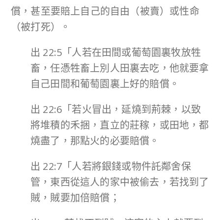
償，甚至要賠上自己的自由（被賣）或性命
（被打死）。
出 22:5「人若在田間或葡萄園裏牧放牲
畜，任憑牲畜上別人田裏去吃，他就要拿
自己田間和葡萄園裏上好的賠償。
出 22:6「若火冒出，延燒到荊棘，以致
將堆積的禾捆，直立的莊稼，或田地，都
燒盡了，那點火的必要賠償。
出 22:7「人若將銀錢或物件託鄰舍保
管，東西從這人的家中被偷去，若找到了
賊，賊要加倍賠償；