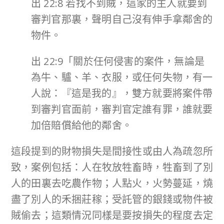
出 22:8 若找不到賊，這家的主人就要到
審判官那裏，聲明自己沒有伸手拿鄰舍的
物件。
出 22:9「關於任何侵害的案件，無論是
為牛、驢、羊、衣服，或任何失物，有一
人說：『這是我的』，雙方就要將案件帶
到審判官面前，審判官定誰有罪，誰就要
加倍賠償給他的鄰舍。
這段提到的財物損失是間接性或由人為疏忽所
致，案例包括：人在牧放牲畜時，牲畜到了別
人的田裏去吃農作物；人點火，火勢蔓延，燒
盡了別人的禾捆莊稼；受託管的銀錢或物件被
賊偷去；這類情況同樣是要按損失的程度去定