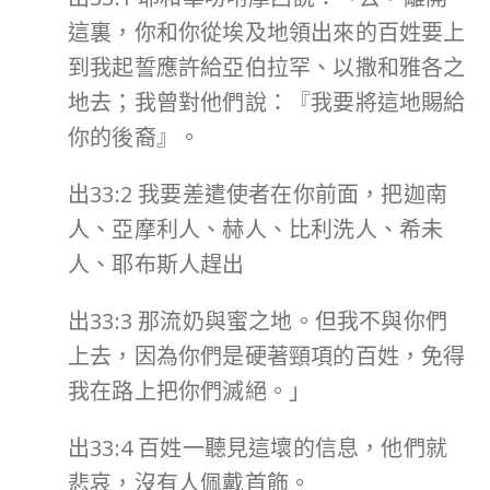
這裏，你和你從埃及地領出來的百姓要上
到我起誓應許給亞伯拉罕、以撒和雅各之
地去；我曾對他們說：『我要將這地賜給
你的後裔』。
出33:2 我要差遣使者在你前面，把迦南
人、亞摩利人、赫人、比利洗人、希未
人、耶布斯人趕出
出33:3 那流奶與蜜之地。但我不與你們
上去，因為你們是硬著頸項的百姓，免得
我在路上把你們滅絕。」
出33:4 百姓一聽見這壞的信息，他們就
悲哀，沒有人佩戴首飾。