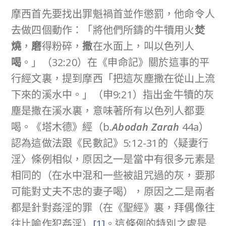
摩西首先要找出罪魁禍首並作懲罰，他命令人
去做四個動作：「將他們所鑄的牛犢用火
焚
燒
，
磨
得粉碎，
撒
在水面上，叫以色列人
喝
。」（32:20）在《申命記》關於這事的平
行經文裏，提到摩西「把這灰塵撒在從山上流
下來的溪水中。」（申9:21）指出金牛犢的灰
塵是撒在溪水裏，意味著所有以色列人都要
喝。《塔木德》經（b.
Abodah Zarah
44a）
認為這做法跟《民數記》5:12-31的〈疑妻行
淫〉條例相似，原因之一是當中有很多元素是
相同的（在水中混和一些被詛咒過的灰，要那
可能對丈夫不忠的妻子喝），原因之二是兩者
都是針對姦淫的罪（在《聖經》裏，拜偶像往
往比喻作犯姦淫）
[1]
。這條例的特別之處是