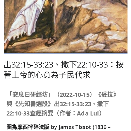
出32:15-33:23、撒下22:10-33：按
著上帝的心意為子民代求
「安息日研經坊」（
2022-10-15
）《妥拉》
與《先知書選段》出
32:15-33:23
、撒下
22:10-33
查經摘要（作者：
Ada Lui
）
圖為摩西摔碎法版 by James Tissot (1836 –