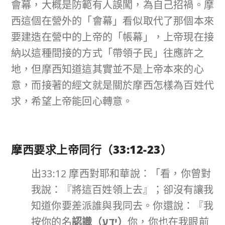
會幕，大概是防範有人誤闖，為自己招禍。摩
西這個在營外的「會幕」看似取代了那個本來
要建造在營中的上帝的「帳幕」，上帝現在接
納以這種間接的方式「帶領子民」往應許之
地，但摩西知道這其實並不是上帝本來的心
意，而接著的經文就是關於摩西怎樣為百姓代
求，希望上帝能回心轉意。
摩西要求上帝同行（
33:12-23
）
出33:12 摩西對耶和華說：「看，你曾對
我說：『將這百姓領上去』；卻沒有讓我
知道你要差派誰與我同去。你還說：『我
按你的名
認識（
יָדַע
）
你，你也在我眼前