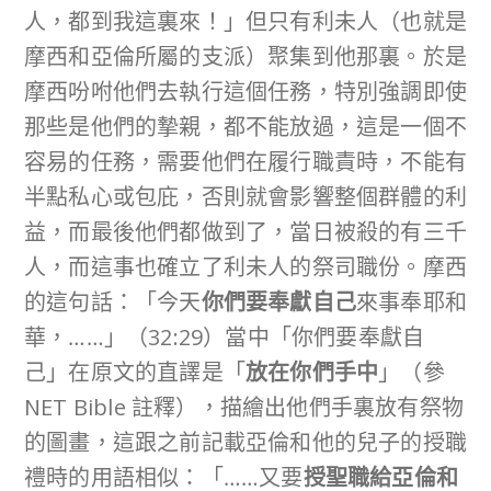
人，都到我這裏來！」但只有利未人（也就是
摩西和亞倫所屬的支派）聚集到他那裏。於是
摩西吩咐他們去執行這個任務，特別強調即使
那些是他們的摯親，都不能放過，這是一個不
容易的任務，需要他們在履行職責時，不能有
半點私心或包庇，否則就會影響整個群體的利
益，而最後他們都做到了，當日被殺的有三千
人，而這事也確立了利未人的祭司職份。摩西
的這句話：「今天
你們要奉獻自己
來事奉耶和
華，……」（32:29）當中「你們要奉獻自
己」在原文的直譯是「
放在你們手中
」（參
NET Bible 註釋），描繪出他們手裏放有祭物
的圖畫，這跟之前記載亞倫和他的兒子的授職
禮時的用語相似：「……又要
授聖職給亞倫和