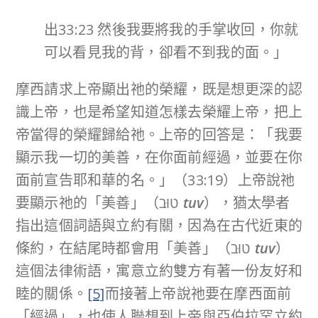
出33:23 然後我要將我的手掌收回，你就
可以看見我的背，卻看不到我的面。」
摩西請求上帝顯出祂的榮耀，既是想更深的認
識上帝，也是希望知道怎樣去榮耀上帝，把上
帝當得的榮耀歸給祂。上帝的回答是：「我要
顯示我一切的美善，在你面前經過，並要在你
面前宣告耶和華的名。」（33:19）上帝說祂
要顯示祂的「美善」（טוּב
tuv
），猶太學者
指出這個詞語與立約有關，因為在古代近東的
條約，在結尾時都會用「美善」（טוּב
tuv
）
這個法律術語，寓意立約雙方有著一份友好和
睦的關係。
[5]
而接著上帝說祂要在摩西面前
「經過」，也使人聯想到上帝與亞伯拉罕立約