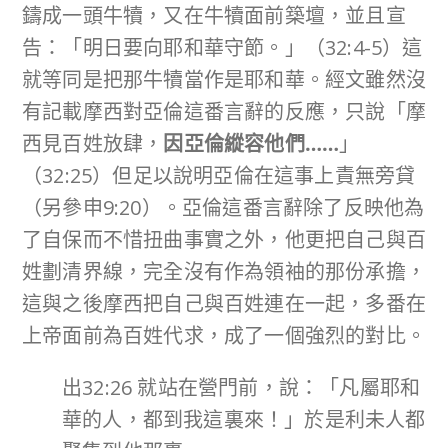
鑄成一頭牛犢，又在牛犢面前築壇，並且宣
告：「明日要向耶和華守節。」（32:4-5）這
就等同是把那牛犢當作是耶和華。經文雖然沒
有記載摩西對亞倫這番言辭的反應，只說「摩
西見百姓放肆，
因亞倫縱容他們……
」
（32:25）但足以說明亞倫在這事上責無旁貸
（另參申9:20）。亞倫這番言辭除了反映他為
了自保而不惜扭曲事實之外，他更把自己與百
姓劃清界線，完全沒有作為領袖的那份承擔，
這與之後摩西把自己與百姓連在一起，多番在
上帝面前為百姓代求，成了一個強烈的對比。
出32:26 就站在營門前，說：「凡屬耶和
華的人，都到我這裏來！」於是利未人都