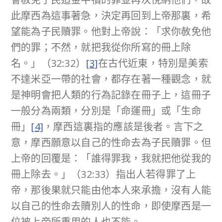
此摩西為這事著急，決定再回到上帝那裏，希
望能為子民贖罪。他對上帝說：「求你赦免他
們的罪；不然，就把我從你所寫的冊上除
名。」（32:32）
[3]
在古代近東，特別是美索
不達米亞一帶的社會，都存在著一種觀念，就
是神明會把人類的行為記錄在冊子上，這冊子
一般分為兩類，分別是「命運冊」或「生命
冊」
[4]
，摩西這裏指的應該是後者。言下之
意，摩西願意以自己的性命去為子民贖罪。但
上帝的回覆是：「誰得罪我，我就把他從我的
冊上除去。」（32:33）指出人若得罪了上
帝，那後果就只能由他本人來承擔，沒有人能
以自己的性命去贖別人的性命，即使摩西是一
位被上帝所重用的人也不能。