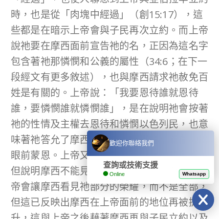
時，也是從「肉塊中經過」（創15:17），這
些都是在暗示上帝會與子民再次立約。而上帝
說祂要在摩西面前宣告祂的名，正因為這名字
包含著祂那憐憫和公義的屬性（34:6；在下一
段經文有更多敘述），也與摩西請求祂赦免百
姓是有關的。上帝說：「我要恩待誰就恩待
誰，要憐憫誰就憐憫誰」，是在說明祂會按著
祂的性情及主權去恩待和憐憫以色列民，也意
味著祂答允了摩西的請求，讓百姓也能在祂的
歡迎你聯絡我們
眼前蒙恩。上帝又願意向摩西顯出祂的榮耀，
查詢或技術支援
但說明摩西不能見祂的面，否則不能存活。上
Online
Whatsapp
帝會讓摩西看見祂部分的榮耀，而不是全部，
但這已反映出摩西在上帝面前的地位再被提
升，這與上帝之後藉著摩西再與子民立約以及