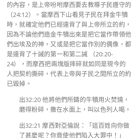
的內容，是上帝吩咐摩西要去教導子民遵守的
（24:12）。當摩西下山看見子民在拜金牛犢
時，就確定他們已經違背了與上帝所立的約，
因為不論他們造金牛犢出來是把它當作帶領他
們出埃及的神，又或是把它當作別的偶像，都
是違背了十誡的第一和第二誡 （20:20-
24），而摩西把兩塊版摔碎就如同是現今的
人把契約撕碎，代表上帝與子民之間所立的約
已毀掉。
出32:20 他將他們所鑄的牛犢用火焚燒，
磨得粉碎，撒在水面上，叫以色列人喝。
出32:21 摩西對亞倫說：「這百姓向你做
了甚麼呢？你竟使他們陷入大罪中！」