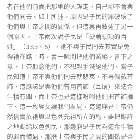
者在他們前面把那地的人趕走，自己卻不會與
他們同去。如上所述，原因是子民的罪破壞了
他們與上帝之間的關係，但這裏再敘述了另一
個原因，上帝兩次說子民是「硬著頸項的百
姓」（33:3、5），祂不與子民同去其實是免
得祂在路上時，會一瞬間把他們滅絕，言下之
意，上帝顧念他們，不想親手滅絕他們。當子
民知道上帝不與他們同去就悲哀，不再佩戴首
飾，這應該是與他們曾用首飾（耳環）來造金
牛犢有關，而上帝也是這樣吩咐他們把首飾摘
下。這一段經文讓我們看見，這邊廂是上帝仍
然信實於祂與以色列先祖所立的約，要把應許
之地賜給以色列民，那邊廂是子民為造金牛犢
的罪而悔過，那麼上帝與子民之間的關係是否