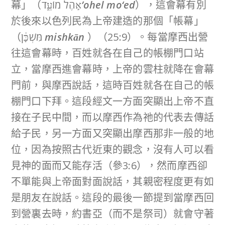
幕」（א֣הֶל מוֹעֵ֑ד
’ohel mo‘ed
），這會幕有別
於後來以色列民為上帝建造的那個「帳幕」
（מִּשְׁכָּ֔ן
mishkān
）（25:9）。每當摩西出營
往這會幕時，百姓就各在自己的帳棚門口站
立，當摩西進會幕時，上帝的雲柱就降在會幕
門前，與摩西說話，這時百姓就各在自己的帳
棚門口下拜。這段經文一方面突顯出上帝不直
接在子民中間，而以摩西作為祂的代表去傳話
給子民，另一方面又突顯出摩西那非一般的地
位，因為按照古代近東的觀念，沒有人可以看
見神的面而又能存活（參3:6），然而摩西卻
不單能與上帝面對面說話，其親密程度更有如
是朋友在說話。這段的最後一節提到當摩西回
到營裏去時，約書亞（而不是祭司）就會守著