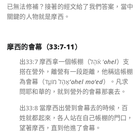
已無法修補？接著的經文給了我們答案，當中
關鍵的人物就是摩西。
摩西的會幕
（33:7-11
）
出33:7 摩西拿一個帳棚（אֹ֜הֶל ’
ohel
）支
搭在營外，離營有一段距離，他稱這帳棚
為會幕（א֣הֶל מוֹעֵ֑ד
’ohel mo‘ed
）。凡求
問耶和華的，就到營外的會幕那裏去。
出33:8 當摩西出營到會幕去的時候，百
姓就都起來，各人站在自己帳棚的門口，
望著摩西，直到他進了會幕。