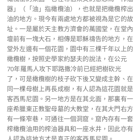
器」（「油」指橄欖油），也就是把橄欖榨出
油的地方。現今有兩處地方都被視為是它的故
址。一是屬於天主教方濟會的萬國堂，在堂內
壇前有一塊大石，相傳是耶穌禱告的地方，在
堂外左邊有一個花園，園中有三棵千年以上的
橄欖樹，按照史學家約瑟夫的說法，在公元
70年羅馬人攻下耶路撒冷前已經把樹砍光
了，可是橄欖樹的枝子砍下後又變成主幹、在
同一棵母樹上再長成樹，有人認為這花園就是
客西馬尼園。另一地方是在其北面，那裏有一
座希臘東正教聖母墓的大教堂，在其大門右方
有一條窄巷，可通往一個洞窟。窟內存有一套
榨橄欖油用的榨油器具和一座水井，因此亦有
人認為這地方才是真正的客西馬尼園。