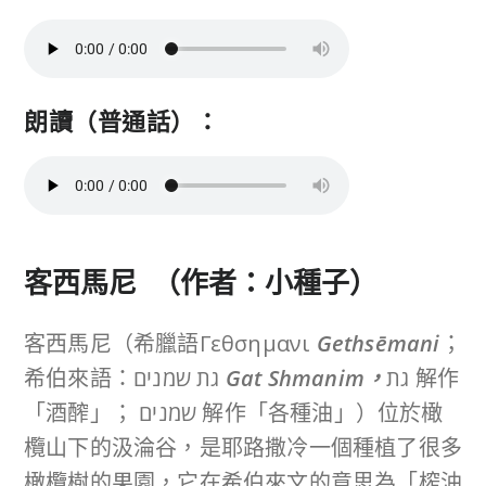
朗讀（普通話）：
客西馬尼 （作者：小種子）
客西馬尼（希臘語Γεθσημανι
Gethsēmani
；
希伯來語：גת שמנים
Gat
Shmanim，
גת 解作
「酒醡」； שמנים 解作「各種油」）位於橄
欖山下的汲淪谷，是耶路撒冷一個種植了很多
橄欖樹的果園，它在希伯來文的意思為「榨油