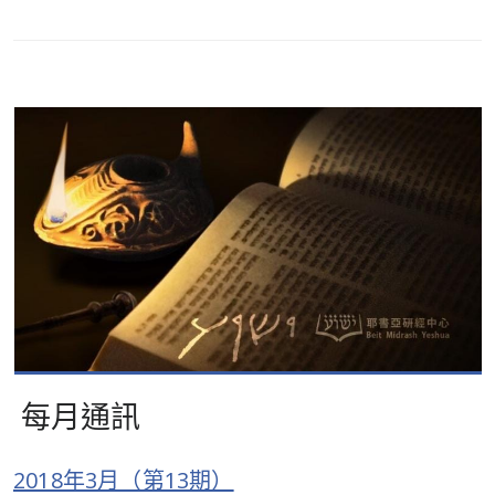
每月通訊
2018年3月（第13期）