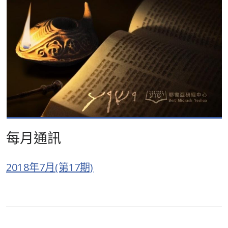
每月通訊
2018年7月(第17期)