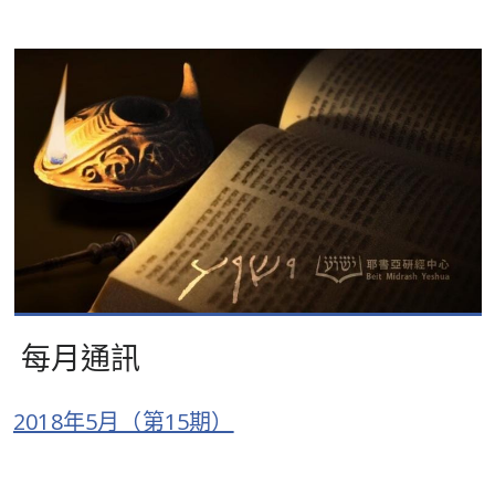
每月通訊
2018年5月（第15期）