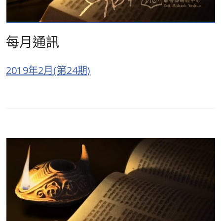
每月通訊
2019年2月(第24期)