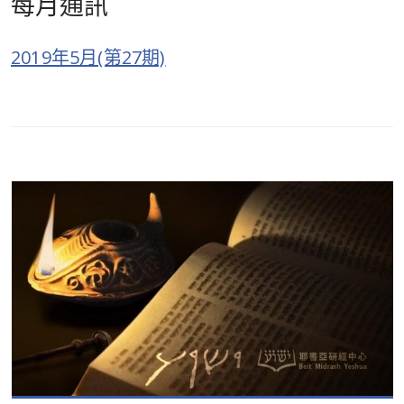
每月通訊
2019年5月(第27期)