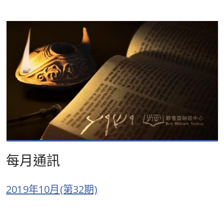
每月通訊
2019年10月(第32期)