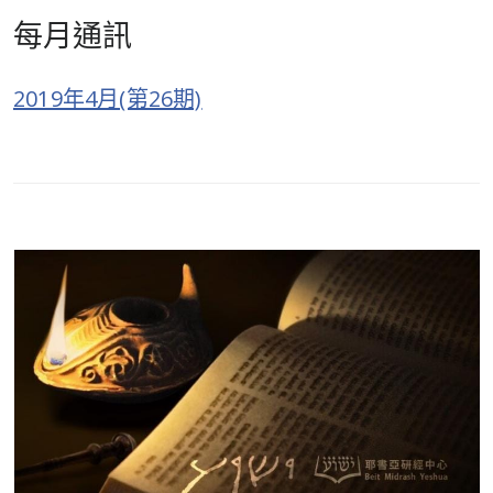
每月通訊
2019年4月(第26期)