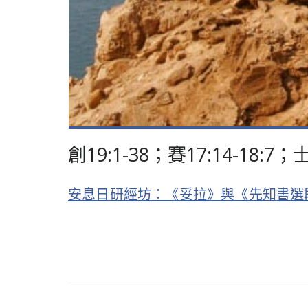
創19:1-38；賽17:14-18:
安息日研經坊：《妥拉》與《先知書選段》查經摘