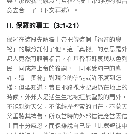
典，那麼我們就沒有資格不按上帝的吩咐和旨
意去合一了（下文再述）。
II. 保羅的事工（
3:1-21
）
保羅在這段先解釋上帝把傳這個「福音的奧
祕」的職分託付了他。這「奧祕」的意思是外
邦人竟然可藉著福音，在基督耶穌裏與以色列
民一同成為上帝的後嗣，一同承受約中的應
許。這「奧祕」對現今的信徒或許不感到怎
樣，但要知道，昔日耶路撒冷聖殿仍在地上的
時候，外邦人是活生生地被拒於聖殿的門外，
不能親近天父，不能經歷聖靈的同在，不蒙天
父垂聽其禱告，所以當時的外邦信徒應當因信
主而十分感恩。而保羅說自己是「比眾聖徒中