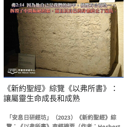
《新約聖經》綜覽《以弗所書》：
讓屬靈生命成長和成熟
「安息日研經坊」（
2023
）《新約聖經》綜
覽：《以弗所書》查經摘要（作者：
Herbert