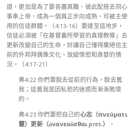
證，更加是為了要各盡其職、彼此配搭去同心
事奉上帝，成為一個真正步向成熟、可被主使
用的信徒群體。（4:13-16）要達至這地步，
信徒必須被「在基督裏所學習的真理教導」去
更新改變自己的生命，好讓自己懂得棄絕信主
前的外邦拜偶像文化、放縱情慾和貪婪的情
況。（4:17-21）
弗4:22 你們要脫去從前的行為，脫去舊
我；這舊我是因私慾的迷惑而漸漸敗壞
的。
弗4:23 你們要把自己的
心志（
πνεύματι
靈）更新（
ἀνανεοῦσθαι
pres.
）
，