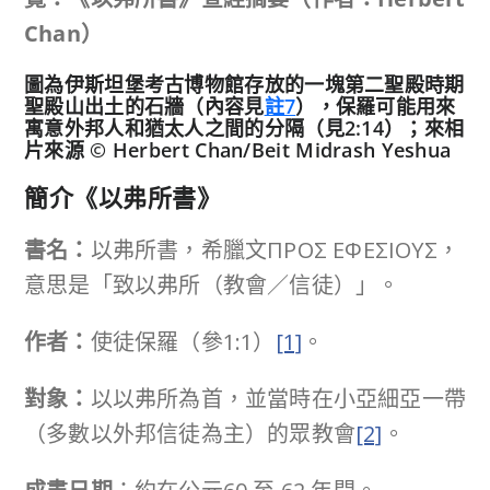
Chan
）
圖為伊斯坦堡考古博物館存放的一塊第二聖殿時期
聖殿山出土的石牆（內容見
註7
），保羅可能用來
寓意外邦人和猶太人之間的分隔（見2:14）；來相
片來源 © Herbert Chan/Beit Midrash Yeshua
簡介《以弗所書》
書名：
以弗所書，希臘文ΠΡΟΣ ΕΦΕΣΙΟΥΣ，
意思是「致以弗所（教會／信徒）」。
作者：
使徒保羅（參1:1）
[1]
。
對象：
以以弗所為首，並當時在小亞細亞一帶
（多數以外邦信徒為主）的眾教會
[2]
。