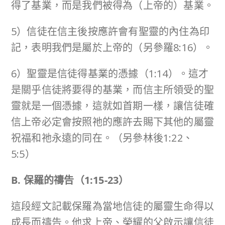
得了基業，而是我們被得為（上帝的）基業。
5）信徒在信主後按應許會有聖靈的內住為印
記，表明我們是屬於上帝的（另參羅8:16）。
6）聖靈是信徒得基業的憑據（1:14）。這才
是關乎信徒將要得的基業，而信主所領受的聖
靈就是一個憑據，這就如首期一樣，讓信徒確
信上帝必定會按照祂的應許去賜下其他的屬靈
祝福和祂永遠的同在。（另參林後1:22、
5:5）
B. 保羅的禱告（
1:15-23
）
這段經文記載保羅為當地信徒的屬靈生命得以
成長而禱告。他求上帝、榮耀的父啟示讓信徒