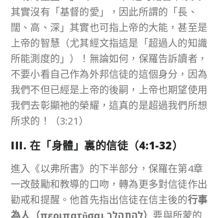
其實沒有「基督的愛」，因此所謂的「長、
闊、高、深」其實也可指上帝的大能，甚至是
上帝的智慧（尤其經文指這是「超過人的知識
所能測度的」）！無論如何，保羅告訴讀者，
不要小看自己作為外邦信徒的這個身分，因為
我們不但已經是上帝的後嗣，上帝也期望使用
我們去彰顯祂的榮耀，這真的是超過我們所想
所求的！（3:21）
III.
在「身體」裏的信徒（
4:1-32
）
進入《以弗所書》的下半部分，保羅在第4章
一改鼓勵和教導的口吻，轉為更多對信徒作出
勸戒和提醒。他首先指出信徒在信主後的
行事
為人（
περιπατῆσαι
לְהִתְהַלֵּךְ
）
要與所蒙的