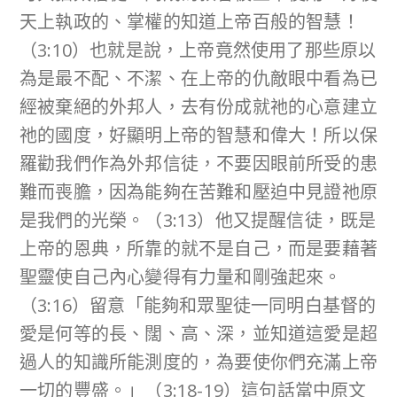
天上執政的、掌權的知道上帝百般的智慧！
（3:10）也就是說，上帝竟然使用了那些原以
為是最不配、不潔、在上帝的仇敵眼中看為已
經被棄絕的外邦人，去有份成就祂的心意建立
祂的國度，好顯明上帝的智慧和偉大！所以保
羅勸我們作為外邦信徒，不要因眼前所受的患
難而喪膽，因為能夠在苦難和壓迫中見證祂原
是我們的光榮。（3:13）他又提醒信徒，既是
上帝的恩典，所靠的就不是自己，而是要藉著
聖靈使自己內心變得有力量和剛強起來。
（3:16）留意「能夠和眾聖徒一同明白基督的
愛是何等的長、闊、高、深，並知道這愛是超
過人的知識所能測度的，為要使你們充滿上帝
一切的豐盛。」（3:18-19）這句話當中原文