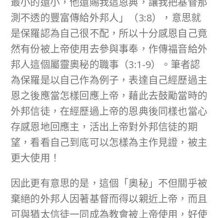
最小的還小，他還賜我這恩典，讓我把基督那
測不透的豐富傳給外邦人」（3:8），意思就
是保羅認為自己很不配，所以十分感恩自己竟
然有份被上帝使用去參與事奉，作傳福音給外
邦人這個屬靈奧秘的職事（3:1-9）。筆者認
為保羅是以自己作為例子，表達自己經歷過主
恩之後應當怎樣回應上帝，藉此去鼓勵當時的
外邦信徒，在經歷過上帝的恩典後同樣也當心
存感恩地回應主，活出上帝對外邦信徒的期
望，看看自己到底可以怎樣為主作見證，被主
更大使用！
因此更有意思的是，這個「奧秘」不但關乎被
棄絕的外邦人因著基督而得以親近上帝，而且
可與猶太信徒一同成為教會被上帝使用，好使