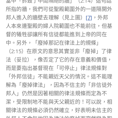
當中「拆毀了中間隔絕的牆」（2:14）這句話
所指的牆，我們可從聖殿範圍外的一道隔開外
邦人進入的牆壁去理解（見上圖）
[7]
，外邦
人本來連聖殿的婦人院範圍也不能前往，但基
督的犧牲卻讓所有信徒都能進到上帝的同在
中。另外，「廢掉那記在律法上的規條」
（2:15）在原文的意思其實並非「廢掉」了律
法（妥拉），像否定了它的存在意義和價值，
而是要指出基督現在「可停止」律法規條對
「外邦信徒」不能親近天父的情況。這不能理
解為「廢掉律法」，因為不信主的「非信徒外
邦人」仍然是因著相關的律法規條而定為不
潔，受限制地不能與天父親近的！可以說，相
關律法的規條必須仍然確立，好表明未信主的