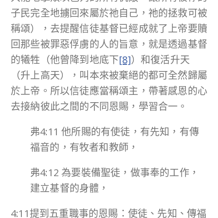
子民完全地擄回來屬於祂自己，祂的拯救可被
稱頌），去提醒信徒基督已經成就了上帝要贖
回那些被罪惡俘虜的人的旨意，就是透過基督
的犧牲（他曾降到地底下
[8]
）和復活升天
（升上高天），叫本來被棄絕的都可全然歸屬
於上帝。所以信徒應當稱頌主，帶著感恩的心
去接納彼此之間的不同恩賜，學習合一。
弗4:11 他所賜的有使徒，有先知，有傳
福音的，有牧者和教師，
弗4:12 為要裝備聖徒，做事奉的工作，
建立基督的身體，
4:11提到五重職事的恩賜：使徒、先知、傳福