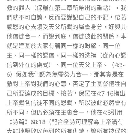
救的罪人（保羅在第二章所帶出的重點），我
們就不可自誇，反而要謹記自己的不配，帶著
感恩的心去領受天父所賜的屬靈身分，好與其
他信徒合一。而說到底，信徒彼此的關係，本
就是建基於大家有著同一樣的盼望、同一位
主、同一樣的認信、同一樣的洗禮（從內心認
信到外在的儀式）、同一位天父上帝。（4:3-
6）假如我們認為無需努力合一，那其實是在
敵對上帝對我們的心意，否定了主基督犧牲自
己所要達成的目標。接著，保羅在4:7-16指出
上帝賜各信徒不同的恩賜，所以彼此必然會有
所不同，但仍必須在主裏合一，他在4:8引用
《詩篇》68:18（配合全詩可理解為上帝滿有
大能地擊敗以色列的所有仇敵，讓所有被俘的