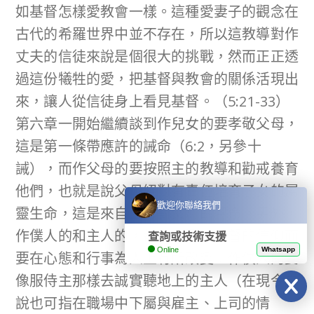
如基督怎樣愛教會一樣。這種愛妻子的觀念在
古代的希羅世界中並不存在，所以這教導對作
丈夫的信徒來說是個很大的挑戰，然而正正透
過這份犧牲的愛，把基督與教會的關係活現出
來，讓人從信徒身上看見基督。（5:21-33）
第六章一開始繼續談到作兒女的要孝敬父母，
這是第一條帶應許的誡命（6:2，另參十
誡），而作父母的要按照主的教導和勸戒養育
他們，也就是說父母絕對有責任培育子女的屬
歡迎你聯絡我們
靈生命，這是來自上帝對父母的召命。另外，
作僕人的和主人的，都同時因著基督的信仰而
查詢或技術支援
Online
Whatsapp
要在心態和行事為人上有所改變：作僕人的要
像服侍主那樣去誠實聽地上的主人（在現今來
說也可指在職場中下屬與雇主、上司的情