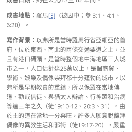
成書日期
：約在公元60 至 62 年間。
成書地點：
羅馬
[3]
（被囚中；參 3:1、4:1、
6:20）。
寫作背景：
以弗所是當時羅馬行省亞細亞的首
府，位於東西、南北的兩條交通要道之上，並
且有港口碼頭，是當時整個地中海地區三大城
市之一，人口估計達25萬以上，是個商貿、
學術、娛樂及偶像崇拜都十分蓬勃的城市。以
弗所是早期教會的重鎮，所以保羅在當地傳
道、勸戒信徒、與猶太人辯論、行神蹟和治病
等達三年之久（徒19:10-12、20:3、31）。由
於主的道在當地十分興旺，許多人願意脫離拜
偶像的異教生活和邪術（徒19:17-20），嚴重