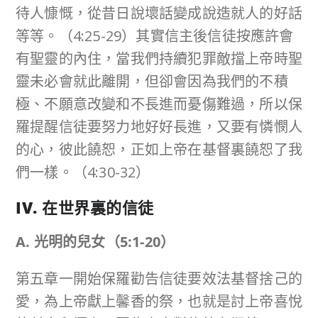
待人慷慨，從昔日說壞話變成說造就人的好話
等等。（4:25-29）其實信主後信徒按應許會
有聖靈的內住，當我們持續犯罪敵擋上帝時聖
靈未必會就此離開，但卻會因為我們的不積
極、不願意改變和不長進而憂傷難過，所以保
羅提醒信徒要努力地好好長進，又要有憐憫人
的心，彼此饒恕，正如上帝在基督裏饒恕了我
們一樣。（4:30-32）
IV. 在世界裏的信徒
A. 光明的兒女（
5:1-20
）
第五章一開始保羅勸告信徒要效法基督捨己的
愛，為上帝獻上馨香的祭，也就是討上帝喜悅