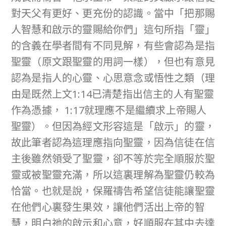
對天父有更好、更充份的認識。當中「把那賜
人智慧和啟示的靈賜給你們」這句所指「靈」
的含義在學者間有不同見解，有些會認為是指
聖靈（原文跟聖靈的用詞一樣），但也有意見
認為是指人的心靈、心思意念或悟性之類（理
由是既然上文1:14已清楚指出信主的人有聖靈
作為憑據， 1:17就理應不是繼續求上帝賜人
聖靈）。但因為經文形容這是「啟示」的靈，
故此筆者認為這理應指向聖靈，因為信徒在信
主後雖然領受了聖靈，卻不等於完全順服於聖
靈或被聖靈充滿，所以這裏理解為聖靈仍較為
恰當。也就是說，保羅禱告希望信徒能讓聖靈
在他們心裏發生果效，讓他們活出上帝的智
慧，明白祂的啟示和心意，好順服在其中去達