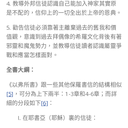
4. 教導外邦信徒認識自己能加入神家其實原
是不配的，信仰上的一切全出於上帝的恩典。
5. 勸告信徒必須靠著主離棄過去的舊我和價
值觀，意識到過去拜偶像的希羅文化背後有著
邪靈和魔鬼勢力，並教導信徒讀者認識屬靈爭
戰和應當怎樣面對。
全書大綱：
《以弗所書》跟一些其他保羅書信的結構相似
[5]
，可分為上下兩半：1-3章和4-6章；而詳
細的分段如下
[6]
：
I. 在耶書亞（耶穌）裏的信徒：