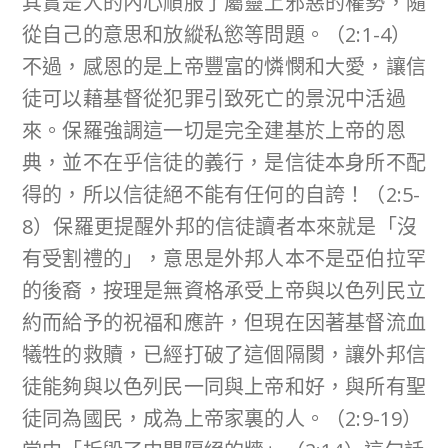
其實是人的內心順服了屬靈上邪惡的權勢，隨
從自己的意思和放縱私慾等問題。（2:1-4）
不過，感恩的是上帝豐富的憐憫和大愛，讓信
徒可以藉基督從犯罪引致死亡的景況中活過
來。保羅強調這一切是完全建基於上帝的恩
典，並不在乎信徒的義行，是信徒本身所不配
得的，所以信徒絕不能有任何的自誇！（2:5-
8）保羅更提醒外邦的信徒讀者本來就是「沒
有受割禮的」，意思是外邦人本不是亞伯拉罕
的後裔，按理是無資格承受上帝與以色列民立
約而給予的祝福和應許，但現在因著基督流血
犧牲的救贖，已經打破了這個隔閡，讓外邦信
徒能夠與以色列民一同與上帝和好，與所有聖
徒同為國民，成為上帝家裏的人。（2:9-19）