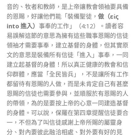
音的、牧者和教師，是上帝讓教會領袖要具備
的恩賜，好讓他們能「裝備聖徒，
做（
εἰς
into
進入）
事奉的工作」（4:12）。讀者容
易誤解這節的意思為擁有這些職事恩賜的信徒
領袖才需要事奉，建立基督的身體，但其實原
文的意思是裝備所有信徒「進入」事奉，一同
建立起基督的身體！所以真正健康的教會和信
仰群體，應當「全民皆兵」，不是讓所有工作
都留待有恩賜的人做，而是未肯定自己有甚麼
恩賜的信徒也需要參與，並順服於有恩賜的人
的帶領，為的是要按上帝的心意一同建造基督
的身體。可以說，保羅在第四章提醒信徒要合
一，不但為了叫信徒感謝上帝所賜的屬靈身
分、對內要彼此融洽相處、對外要有好的見