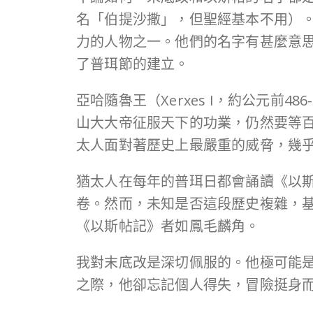
名「伯提沙撒」，但聖經基本不用）
力的人物之一。他們的名字有甚麼意
了普珥節的建立。
亞哈隨魯王（Xerxes I，約公元前
山大大帝征服天下的功業，仍然要等
太人面對著歷史上最嚴重的威脅，幾
猶太人在每年的普珥日都會誦讀《以
卷。然而，未知是否這段歷史複雜，
《以斯帖記》者如鳳毛麟角。
我對末底改是深切佩服的。他極可能
之際，他卻忘記個人得失，冒險挺身