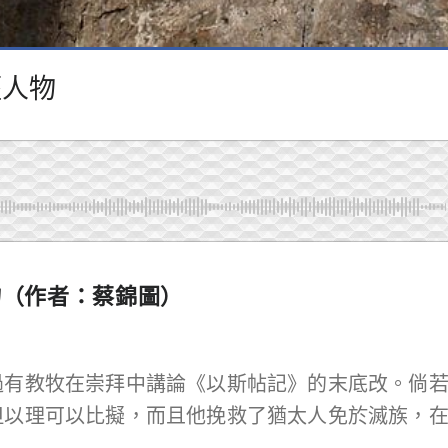
經人物
物
（作者：蔡錦圖）
過有教牧在崇拜中講論《以斯帖記》的末底改。倘
但以理可以比擬，而且他挽救了猶太人免於滅族，