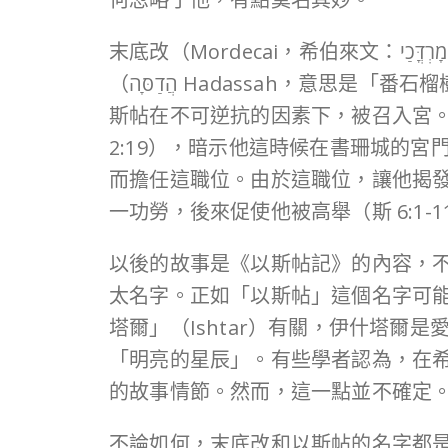
末底改（Mordecai，希伯來文：מָרְדֳּכַי Mordŏkay）是便雅憫支派的猶太人，住在波斯王國的書珊，並撫養他的堂妹哈大沙
（הֲדַסָּה Hadassah，意思是「番石榴樹」，即以斯帖），視她如親生女兒（斯 2:5-7）。當波斯王亞哈隨魯在全國選妃時，以
斯帖在不可逆抗的因素下，被召入宮
2:19），暗示他這時候在書珊城的
而擔任這職位。由於這職位，讓他揭發了
一功勞，後來促使他被高舉（斯 6:1-
以後的故事是《以斯帖記》的內容，不
太名字。正如「以斯帖」這個名字可能源自古波斯語 Setareh（تاره
塔爾」（Ishtar）有關，伊什塔
「明亮的星辰」。有些學者認為，在希伯來語中，「以斯帖」可能與動詞 
的故事情節。然而，這一點並不確定
不論如何，末底改和以斯帖的名字都