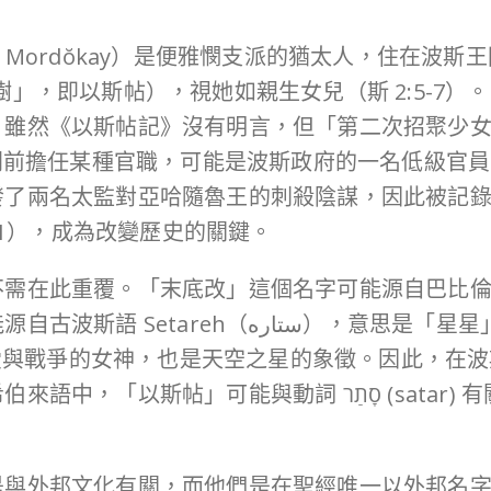
。雖然《以斯帖記》沒有明言，但「第二次招聚少
宮門前擔任某種官職，可能是波斯政府的一名低級官
兩名太監對亞哈隨魯王的刺殺陰謀，因此被記錄在王的
11），成為改變歷史的關鍵。
需在此重覆。「末底改」這個名字可能源自巴比倫神明
س），意思是「星星」。這與巴比倫和亞述的星神「伊什
爾是愛與戰爭的女神，也是天空之星的象徵。因此，在
סָתַר (satar) 有關，意思是「隱藏」，對應了以斯帖
。
是與外邦文化有關，而他們是在聖經唯一以外邦名