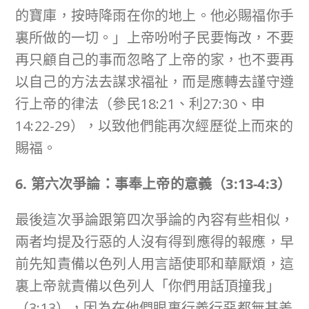
的寶庫，按時降雨在你的地上。他必賜福你手
裏所做的一切。」上帝吩咐子民要悔改，不要
再只顧自己的事而忽略了上帝的家，也不要再
以自己的方法去謀求福祉，而是應轉去謹守遵
行上帝的律法（參民18:21、利27:30、申
14:22-29），以致他們能再次經歷從上而來的
賜福。
6. 第六次爭論：事奉上帝的意義（
3:13-4:3
）
最後這次爭論跟第四次爭論的內容有些相似，
兩者均提及行惡的人沒有得到應得的報應，早
前先知責備以色列人用言語使耶和華厭煩，這
裏上帝就責備以色列人「你們用話頂撞我」
（3:13），因為在他們眼裏行義行惡都無甚差