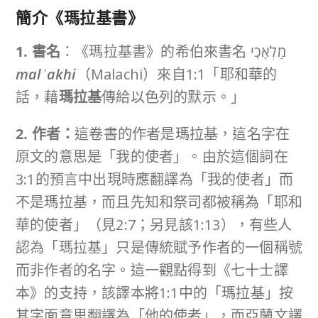
簡介《
瑪拉基書
》
1. 書名
：《瑪拉基書》的希伯來書名 מַלְאָכִֽי
mal
ʾ
akhi
（Malachi）來自1:1「耶和華的
話，藉
瑪拉基
傳給以色列的默示。」
2. 作者：
這卷書的作者是瑪拉基，這名字在
原文的意思是「我的使者」。由於這個詞在
3:1的預言中出現時應翻譯為「我的使者」而
不是瑪拉基，而且先知和祭司都被稱為「耶和
華的使者」（見2:7；另見該1:13），有些人
認為「瑪拉基」只是傳統賦予作者的一個稱號
而非作者的名字。這一觀點得到《七十士譯
本》的支持，該譯本將1:1中的「瑪拉基」按
其字面意思翻譯為「他的使者」，而亞蘭文譯