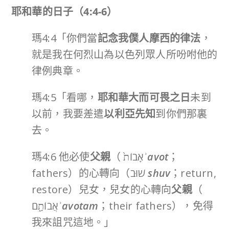
耶和華的日子（
4:4-6
）
瑪4:4「你們當
記念我僕人摩西的律法
，
就是我在何烈山為以色列眾人所吩咐他的
律例典章。
瑪4:5「看哪，
耶和華大而可畏之日
未到
以前，我要差遣
以利亞先知
到你們那裏
去。
瑪4:6 他必使
父親
（ אָבוֹת֙
ʾ
avot
；
fathers）的心轉向（שׁוּב
shuv
；return,
restore）兒女，兒女的心轉向
父親
（
אֲבוֹתָ֑ם
ʾ
avotam
；their fathers），免得
我來詛咒這地。」