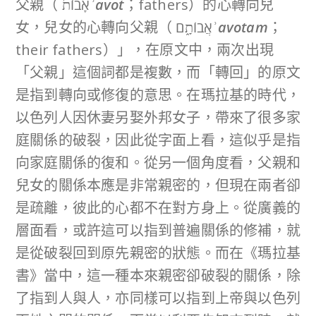
父親（ אָבוֹת֙
ʾ
avot
；fathers）的心轉向兒
女，兒女的心轉向父親（ אֲבוֹתָ֑ם
ʾ
avotam
；
their fathers）」，在原文中，兩次出現
「父親」這個詞都是複數，而「轉回」的原文
是指到轉向或修復的意思。在瑪拉基的時代，
以色列人因休妻另娶外邦女子，帶來了很多家
庭關係的破裂，因此從字面上看，這似乎是指
向家庭關係的復和。從另一個角度看，父親和
兒女的關係本應是非常親密的，但現在兩者卻
是疏離，彼此的心都不在對方身上。從廣義的
層面看，或許這可以指到普遍關係的修補，就
是從破裂回到原先親密的狀態。而在《瑪拉基
書》當中，這一種本來親密卻破裂的關係，除
了指到人與人，亦同樣可以指到上帝與以色列