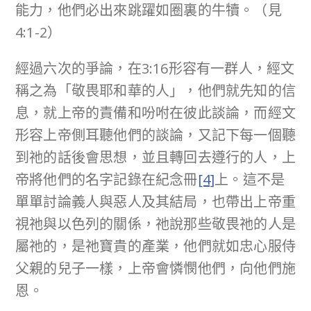
能力，他們必出來跳躍如圈裏的牛犢。（見
4:1-2）
經過六次的爭論，在3:16形容有一群人，經文
稱之為「敬畏耶和華的人」，他們就先知的信
息，就上帝的責備和吩咐在彼此談論，而經文
形容上帝側耳聽他們的談論，又記下每一個聽
到祂的話後會思想，並且轉回去遵行的人，上
帝將他們的名字記錄在紀念冊
[4]
上。這不是
單單討論義人與惡人及其結局，也帶出上帝重
視祂與以色列的關係，祂說那些敬畏祂的人是
屬祂的，是祂寶貴的產業，他們就如忠心服侍
父親的兒子一樣，上帝會憐憫他們，向他們施
恩。