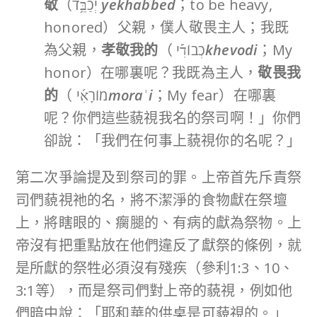
敬
（יְכַבֵּ֥ד
yekhabbed
；to be heavy,
honored）父親，僕人敬畏主人；我既
為父親，
孝敬我的
（ כְבוֹדִ֡י
khevodi
；My
honor）在哪裏呢？我既為主人，
敬畏我
的
（ מוֹרָאִ֜י
mora
ʾ
i
；My fear）在哪裏
呢？你們這些藐視我名的祭司啊！」你們
卻說：「我們在何事上藐視你的名呢？」
第二次爭論提及到祭司的罪。上帝首先斥責祭
司們藐視祂的名，將不潔淨的食物獻在祭壇
上，將瞎眼的、瘸腿的、有病的獻為祭物。上
帝沒有把重點放在他們違反了獻祭的條例，就
是所獻的祭牲必須沒有殘疾（參利1:3、10、
3:1等），而是祭司們對上帝的藐視，例如他
們暗中說：「耶和華的供桌是可藐視的。」