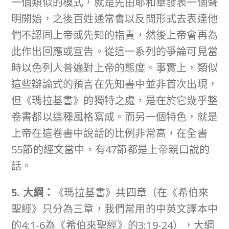
一個類似的模式，就是先由耶和華發表一個聲
明開始，之後百姓通常會以反問形式去表達他
們不認同上帝或先知的指責，然後上帝會再為
此作出回應或宣告。從這一系列的爭論可見當
時以色列人普遍對上帝的態度。事實上，類似
這些辯論式的預言在先知書中並非首次出現，
但《瑪拉基書》的獨特之處，是在於它幾乎整
卷書都以這種風格寫成。而另一個特色，就是
上帝在這卷書中說話的比例非常高，在全書
55節的經文當中，有47節都是上帝親口說的
話。
5. 大綱：
《瑪拉基書》共四章（在《希伯來
聖經》只分為三章，我們常用的中英文譯本中
的4:1-6為《希伯來聖經》的3:19-24），大綱