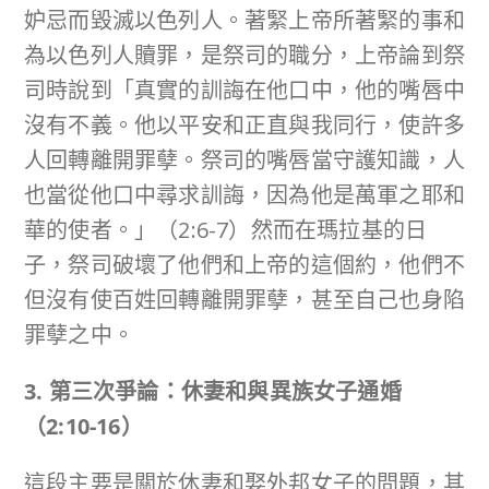
妒忌而毀滅以色列人。著緊上帝所著緊的事和
為以色列人贖罪，是祭司的職分，上帝論到祭
司時說到「真實的訓誨在他口中，他的嘴唇中
沒有不義。他以平安和正直與我同行，使許多
人回轉離開罪孽。祭司的嘴唇當守護知識，人
也當從他口中尋求訓誨，因為他是萬軍之耶和
華的使者。」（2:6-7）然而在瑪拉基的日
子，祭司破壞了他們和上帝的這個約，他們不
但沒有使百姓回轉離開罪孽，甚至自己也身陷
罪孽之中。
3. 第三次爭論：休妻和與異族女子通婚
（
2:10-16
）
這段主要是關於休妻和娶外邦女子的問題，其