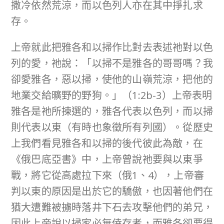
撒冷依然荒涼，而以色列人亦在其中掙扎求
存。
上帝就此把雅各和以掃作比對去表述祂對以色
列的愛，祂說：「以掃不是雅各的哥哥嗎？我
卻愛雅各，惡以掃，使他的山嶺荒涼，把他的
地業交給曠野的野狗。」（1:2b-3）上帝表明
雅各是祂所揀選的，雅各代表以色列，而以掃
則代表以東（有時也象徵所有列國）。從歷史
上我們看見雅各和以掃的後代彼此為敵，在
《俄巴底亞書》中，上帝曾說祂要與以東爭
戰，將它從高處拉下來（俄1、4），上帝審
判以東的原因是出於它的驕傲，也因著他們在
猶大遭難被擄時落井下石去攻擊他們的弟兄，
因此上帝說以掃家必無倖存者，而雅各卻要得