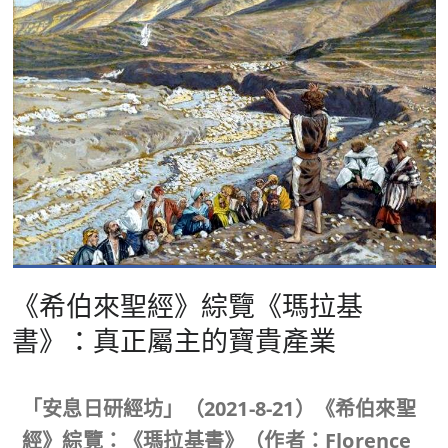
《希伯來聖經》綜覽《瑪拉基
書》：真正屬主的寶貴產業
「安息日研經坊」（
2021-8-21
）《希伯來聖
經》綜覽：《瑪拉基書》
（作者：
Florence