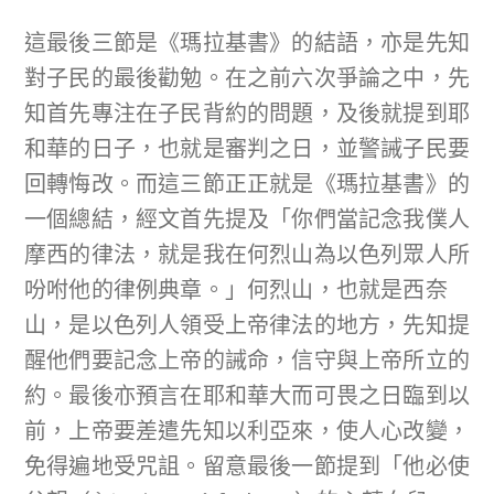
這最後三節是《瑪拉基書》的結語，亦是先知
對子民的最後勸勉。在之前六次爭論之中，先
知首先專注在子民背約的問題，及後就提到耶
和華的日子，也就是審判之日，並警誡子民要
回轉悔改。而這三節正正就是《瑪拉基書》的
一個總結，經文首先提及「你們當記念我僕人
摩西的律法，就是我在何烈山為以色列眾人所
吩咐他的律例典章。」何烈山，也就是西奈
山，是以色列人領受上帝律法的地方，先知提
醒他們要記念上帝的誡命，信守與上帝所立的
約。最後亦預言在耶和華大而可畏之日臨到以
前，上帝要差遣先知以利亞來，使人心改變，
免得遍地受咒詛。留意最後一節提到「他必使