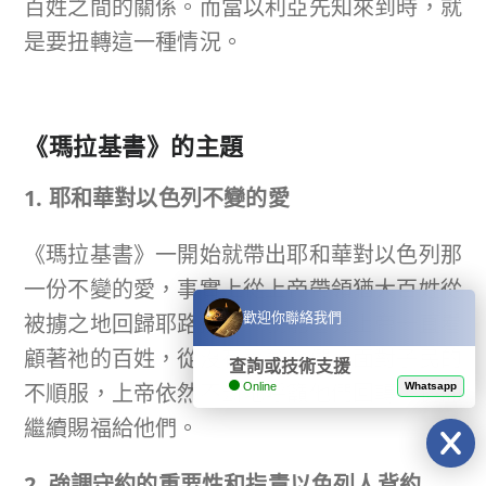
百姓之間的關係。而當以利亞先知來到時，就
是要扭轉這一種情況。
《瑪拉基書》的主題
1. 耶和華對以色列不變的愛
《瑪拉基書》一開始就帶出耶和華對以色列那
一份不變的愛，事實上從上帝帶領猶大百姓從
被擄之地回歸耶路撒冷，就能看見上帝一直看
歡迎你聯絡我們
顧著祂的百姓，從沒有丟棄他們。面對子民的
查詢或技術支援
不順服，上帝依然不斷地呼籲他們回轉，從而
Online
Whatsapp
繼續賜福給他們。
2. 強調守約的重要性和指責以色列人背約