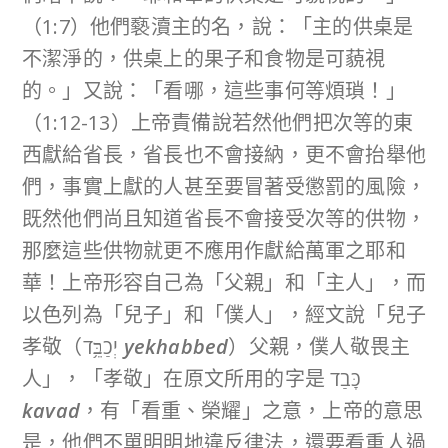
（1:7）他們褻瀆主的名，說：「主的供桌是
不潔淨的，供桌上的果子和食物是可藐視
的。」又說：「看哪，這些事何等煩瑣！」
（1:12-13）上帝責備說若然他們把次等的東
西獻給省長，省長也不會接納，更不會抬舉他
們，事實上獻的人甚至要冒著受懲罰的風險，
既然他們尚且知道省長不會接受次等的供物，
那麼這些供物就更不應用作獻給萬軍之耶和
華！上帝形容自己為「父親」和「主人」，而
以色列為「兒子」和「僕人」，經文說「兒子
孝敬（יְכַבֵּ֥ד
yekhabbed
）父親，僕人敬畏主
人」，「孝敬」在原文所用的字是 כָּבַד
kavad
，有「看重、榮耀」之意，上帝的意思
是，他們不單明明地違反律法，還要看重人過