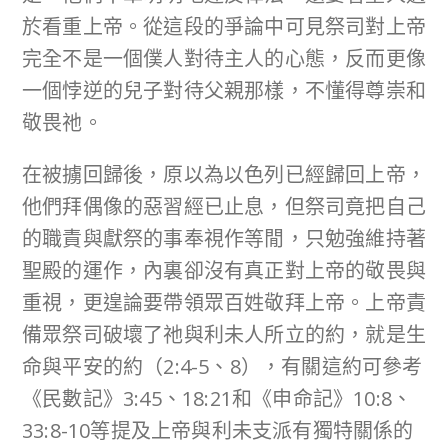
於看重上帝。從這段的爭論中可見祭司對上帝
完全不是一個僕人對待主人的心態，反而更像
一個悖逆的兒子對待父親那樣，不懂得尊崇和
敬畏祂。
在被擄回歸後，原以為以色列已經歸回上帝，
他們拜偶像的惡習經已止息，但祭司竟把自己
的職責與獻祭的事奉視作等閒，只勉強維持著
聖殿的運作，內裏卻沒有真正對上帝的敬畏與
重視，更遑論要帶領眾百姓敬拜上帝。上帝責
備眾祭司破壞了祂與利未人所立的約，就是生
命與平安的約（2:4-5、8），有關這約可參考
《民數記》3:45、18:21和《申命記》10:8、
33:8-10等提及上帝與利未支派有獨特關係的