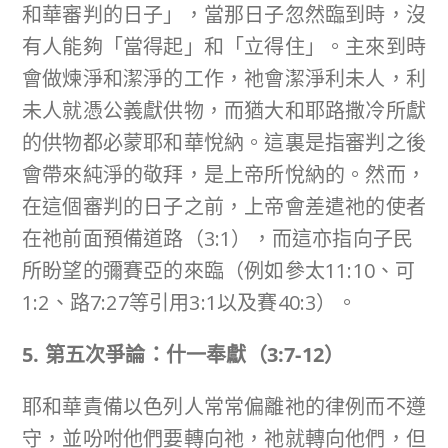
和華審判的日子」，當那日子忽然臨到時，沒
有人能夠「當得起」和「立得住」。主來到時
會做煉淨和潔淨的工作，祂會潔淨利未人，利
未人就憑公義獻供物，而猶大和耶路撒冷所獻
的供物都必蒙耶和華悅納。這裏是指審判之後
會帶來純淨的敬拜，是上帝所悅納的。然而，
在這個審判的日子之前，上帝會差遣祂的使者
在祂前面預備道路（3:1），而這亦指向子民
所盼望的彌賽亞的來臨（例如參太11:10、可
1:2、路7:27等引用3:1以及賽40:3）。
5. 第五次爭論：什一奉獻（
3:7-12
）
耶和華責備以色列人常常偏離祂的律例而不遵
守，並吩咐他們要轉向祂，祂就轉向他們，但