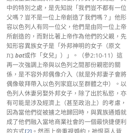
中的特別之處，是先知說「我們豈不都有一位
父嗎？豈不是一位上帝創造了我們嗎？」他形
容以色列人有同一位父，他們是由同一位上帝
所創造的，而對比著上帝作為他們的父親，先
知形容異族女子是「外邦神明的女子（原文
בַּת
bat
或作「女兒」）」。（參2:10-11）這
再一次強調上帝與以色列之間那份親密的關
係，是不容外邦偶像介入（就是外邦妻子會將
偶像敬拜帶入以色列家庭以至群體之中）。以
色列人休妻另娶外邦女子，除了出於私慾，亦
有可能是涉及經濟上（甚至政治上）的考慮，
因為當他們從被擄之地歸回時，與異族通婚就
成了他們融入當地商業社會的一個最快捷便利
的方式
[2]
。然而上帝重視婚約，祂恨惡人背