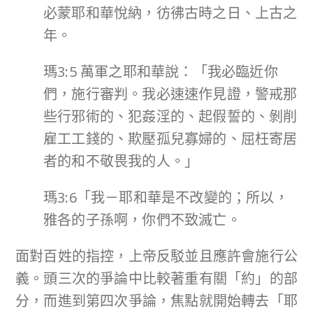
必蒙耶和華悅納，彷彿古時之日、上古之
年。
瑪3:5 萬軍之耶和華說：「我必臨近你
們，施行審判。我必速速作見證，警戒那
些行邪術的、犯姦淫的、起假誓的、剝削
雇工工錢的、欺壓孤兒寡婦的、屈枉寄居
者的和不敬畏我的人。」
瑪3:6「我－耶和華是不改變的；所以，
雅各的子孫啊，你們不致滅亡。
面對百姓的指控，上帝反駁並且應許會施行公
義。頭三次的爭論中比較著重有關「約」的部
分，而進到第四次爭論，焦點就開始轉去「耶