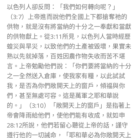
以色列人卻反問：「我們如何轉向呢？」
（3:7）上帝進而說他們全國上下都搶奪祂的
供物，就是沒有將當納的十分之一奉獻和當獻
的供物獻上。從3:11所見，以色列人當時經歷
蝗災與旱災，以致他們的土產被毀壞，果實未
熟以先就掉落，百姓因農作物失收而苦不堪
言。上帝勉勵他們說：「你們要將當納的十分
之一全然送入倉庫，使我家有糧，以此試試
我，是否為你們敞開天上的窗戶，傾福與你
們，甚至無處可容。這是萬軍之耶和華說
的。」（3:10）「敞開天上的窗戶」是指著上
帝會降雨給他們，使他們能有收成，就如申
28:12所說，他們若留心聽從上帝的話，謹守
遵行他的一切誡命，「耶和華必為你敞開天上