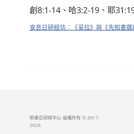
創8:1-14、哈3:2-19、耶3
安息日研經坊：《妥拉》與《先知書選段》查經
耶書亞研經中心 版權所有 © 2017-
2026