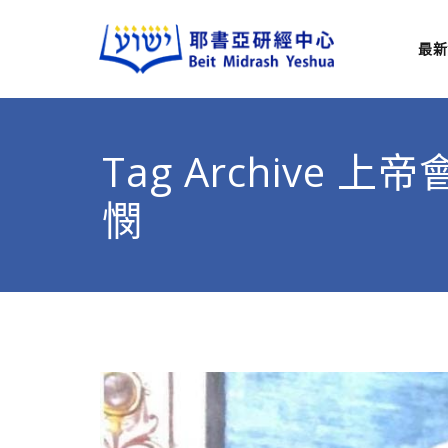
最新
耶
從猶太
Tag Archive 
憫