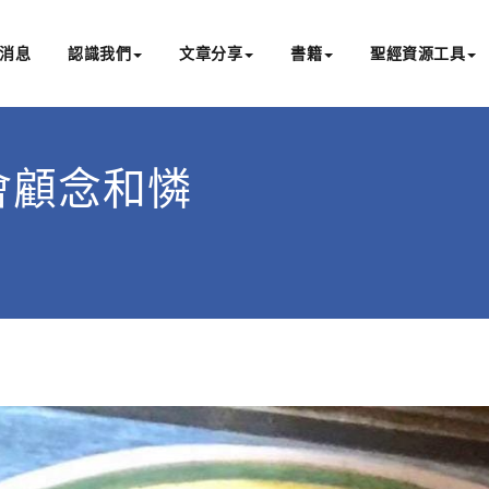
消息
認識我們
文章分享
書籍
聖經資源工具
書亞研經中心
文化認識主耶穌，從猶太根源明白聖經，成為更好的門徒
上帝會顧念和憐