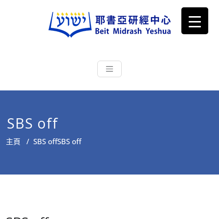
耶書亞研經中心
從猶太文化認識主耶穌，從猶太
根源明白聖經，成為更好的門徒
SBS off
主頁
/
SBS off
SBS off