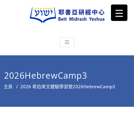
耶書亞研經中心
從猶太文化認識主耶穌，從猶太
根源明白聖經，成為更好的門徒
2026HebrewCamp3
主頁
/
2026 希伯來文體驗學習營
2026HebrewCamp3