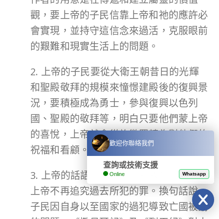
觀，要上帝的子民信靠上帝和祂的應許必
會實現，並持守這信念來過活，克服眼前
的艱難和現實生活上的問題。
2. 上帝的子民要從大衛王朝昔日的光輝
和聖殿敬拜的規模來憧憬建殿後的復興景
況，要積極成為勇士，參與復興以色列
國、聖殿的敬拜等，明白只要他們蒙上帝
的喜悅，上帝就會從施懲罰轉為對他們的
歡迎你聯絡我們
祝福和看顧。
查詢或技術支援
3. 上帝的話語是可靠、無謬誤的，而且
Online
Whatsapp
上帝不再追究過去所犯的罪。換句話說，
子民因自身以至國家的過犯導致亡國被擄