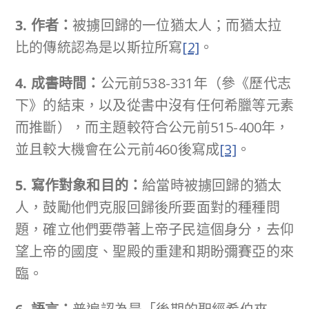
3. 作者：
被擄回歸的一位猶太人；而猶太拉
比的傳統認為是以斯拉所寫
[2]
。
4. 成書時間：
公元前538-331年（參《歷代志
下》的結束，以及從書中沒有任何希臘等元素
而推斷），而主題較符合公元前515-400年，
並且較大機會在公元前460後寫成
[3]
。
5. 寫作對象和目的：
給當時被擄回歸的猶太
人，鼓勵他們克服回歸後所要面對的種種問
題，確立他們要帶著上帝子民這個身分，去仰
望上帝的國度、聖殿的重建和期盼彌賽亞的來
臨。