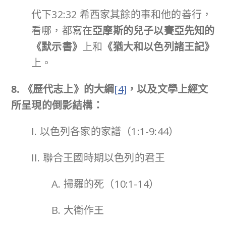
代下32:32 希西家其餘的事和他的善行，
看哪，都寫在
亞摩斯的兒子以賽亞先知的
《默示書》
上和
《猶大和以色列諸王記》
上。
8. 《歷代志上》的大綱
[4]
，以及文學上經文
所呈現的倒影結構：
I. 以色列各家的家譜（1:1-9:44）
II. 聯合王國時期以色列的君王
A. 掃羅的死（10:1-14）
B. 大衛作王