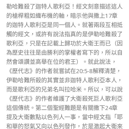
勒哈難殺了迦特人歌利亞！經文刻意描述這人
的槍桿粗如織布機的軸，暗示他與撒上17章
的迦特人歌利亞是同一個人。就著兩段互相抵
觸的經文，或許有說法指真的是伊勒哈難殺了
歌利亞，只是在記載上歸功於大衛王而已（因
為歷史往往是由勝利的掌權者寫下的，所以自
然會頌讚並高舉在位的君王）。就此說法，
《歷代志》的作者就嘗試在20:5-8解釋清楚，
伊勒哈難所殺的其實並非迦特人歌利亞本人，
而是歌利亞的兄弟名叫拉哈米。所以，可以說
《歷代志》的作者維護了大衛殺死巨人歌利亞
這個傳統。第二個聖經難題是有關撒下24章
提及大衛數點以色列人一事，當中經文指「耶
和華的怒氣又向以色列發作，於是激起大衛來