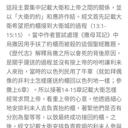
這段主要集中記載大衛和上帝之間的關係，並
以「大衛的約」和應許作結。經文首先記載大
衛希望把約櫃接到大衛城的過程（13:1-
15:15），當中作者嘗試處理《撒母耳記》中
烏撒因用手扶了約櫃而被殺的這個聖經難題。
《歷代志》解釋烏撒之所以會死的背後原因，
是關乎運送的過程並沒有按上帝的吩咐讓利未
人來抬，當時的以色列民用了牛車（就如拜偶
像的非利士怎樣運送約櫃回以色列地一樣；參
撒上6章）。所以接著14-15章記載大衛怎樣
經常求問上帝，看重上帝的心意，他透過細心
地安排利未人去負責抬約櫃，著緊他們是否有
分別為聖等等，以致最終成功接回約櫃。之
後，經文記載大衛安排負責歌唱的利未人參與