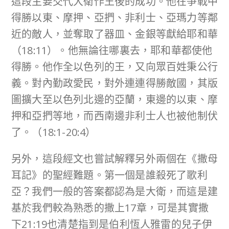
這段主要交代大衛作王後的成功。他在爭戰中
得勝以東、摩押、亞捫、非利士、亞瑪力等鄰
近的敵人，並奪取了器皿、金銀等獻給耶和華
（18:11）。他無論往哪裏去，耶和華都使他
得勝。他作全以色列的王，又向眾百姓秉公行
義。對內勤政愛民，對外連連得勝敵國，其版
圖擴大至以色列北邊的亞蘭，東邊的以東、摩
押和亞捫等地，而西南邊非利士人也被他制伏
了。（18:1-20:4）
另外，這段經文也嘗試解釋另外兩個在《撒母
耳記》的聖經難題。第一個是誰殺死了歌利
亞？我們一般的答案都認為是大衛，而這是建
基於我們較為熟悉的撒上17章，可是其實撒
下21:19也清楚指到是伯利恆人雅雷的兒子伊