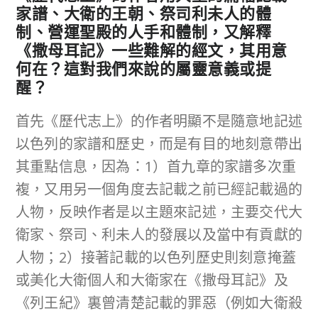
家譜、大衛的王朝、祭司利未人的體
制、營運聖殿的人手和體制，又解釋
《撒母耳記》一些難解的經文，其用意
何在？這對我們來說的屬靈意義或提
醒？
首先《歷代志上》的作者明顯不是隨意地記述
以色列的家譜和歷史，而是有目的地刻意帶出
其重點信息，因為：1）首九章的家譜多次重
複，又用另一個角度去記載之前已經記載過的
人物，反映作者是以主題來記述，主要交代大
衛家、祭司、利未人的發展以及當中有貢獻的
人物；2）接著記載的以色列歷史則刻意掩蓋
或美化大衛個人和大衛家在《撒母耳記》及
《列王紀》裏曾清楚記載的罪惡（例如大衛殺