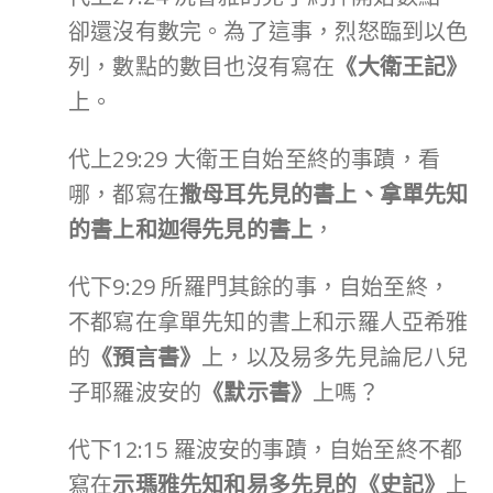
卻還沒有數完。為了這事，烈怒臨到以色
列，數點的數目也沒有寫在
《大衛王記》
上。
代上29:29 大衛王自始至終的事蹟，看
哪，都寫在
撒母耳先見的書上、拿單先知
的書上和迦得先見的書上
，
代下9:29 所羅門其餘的事，自始至終，
不都寫在拿單先知的書上和示羅人亞希雅
的
《預言書》
上，以及易多先見論尼八兒
子耶羅波安的
《默示書》
上嗎？
代下12:15 羅波安的事蹟，自始至終不都
寫在
示瑪雅先知和易多先見的《史記》
上