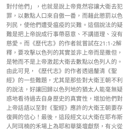
對付他們」，也就是說上帝竟然容讓大衛去犯
罪，以數點人口來自傲一番，而藉此懲罰以色
列民，使他們遭受瘟疫的災難。這個說法的疑
難是把上帝說成行事帶惡意、不講道理、沒有
慈愛。而《歷代志》的作者就嘗試在21:1-2解
釋，要攻擊以色列的其實並非上帝而是撒但，
是牠而不是上帝激起大衛去數點以色列人的。
由此可見，《歷代志》的作者透過釐清《聖
經》的一些難題，尤其是那些對大衛王朝不利
的說法，好讓回歸以色列地的猶太人能毫無疑
惑地看待過去自身歷史的真實性，增加他們對
上帝話語以至對《聖經》應許的大衛王朝要存
復興的信心！最後，這段經文以大衛在耶布斯
人阿珥楠的禾場上為耶和華築壇獻祭，有火從