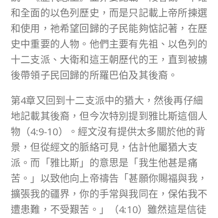
和全面的以色列歷史，而是只記載上帝所揀選
和使用，祂希望回歸的子民能夠惦記著，在歷
史中重要的人物。他們主要有先祖、以色列的
十二支派、大衛和這王朝歷代的王，直到被擄
後帶領子民回歸的所羅巴伯及其後裔。
第4章又回到十二支派中的猶大，然後再仔細
地記載其後裔，但今次特別提到雅比斯這個人
物（4:9-10）。經文沒有提供太多關於他的背
景，但從經文的脈絡可見，估計他屬猶大支
派。而「雅比斯」的意思是「我生他甚是痛
苦。」以致他向上帝禱告「甚願你賜福與我，
擴張我的疆界，你的手常與我同在，保佑我不
遭患難，不受艱苦。」（4:10）雖然這是信徒