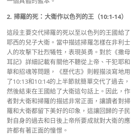
一個具體的藍本。
2. 掃羅的死：大衛作以色列的王（
10:1-14
）
這段主要交代掃羅的死以至以色列的王國給了
耶西的兒子大衛。當中描述掃羅怎樣在非利士
人的攻擊下壯烈犧牲，表現英勇。對於《撒母
耳記》詳細記載有關他不聽從上帝、干犯耶和
華和招魂等問題，《歷代志》則輕描淡寫地用
了10:13和10:14的上半節就簡單交代了過去，
然後結束在王國給了大衛這句話上。因此，作
者對大衛和掃羅的描述非常正面，讓讀者對掃
羅和大衛都留下美好的印象，這讓回歸的子民
對自身的過去和日後上帝所要成就對大衛的應
許都有著正面的憧憬。