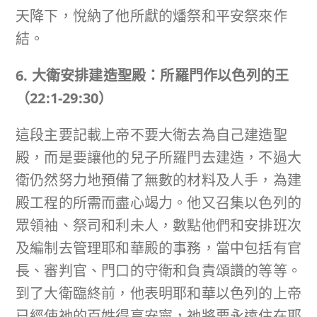
天降下，悅納了他所獻的燔祭和平安祭來作
結。
6. 大衛安排建造聖殿：所羅門作以色列的王
（
22:1-29:30
）
這段主要記載上帝不要大衛去為自己建造聖
殿，而是要讓他的兒子所羅門去建造，不過大
衛仍然努力地預備了無數的材料及人手，為建
殿工程的所需而盡心竭力。他又召集以色列的
眾領袖、祭司和利未人，數點他們和安排班次
及編制去管理耶和華殿的事務，當中包括有官
長、審判官、門口的守衛和負責頌讚的等等。
到了大衛臨終前，他表明耶和華以色列的上帝
已經使祂的百姓得享安寧，祂將要永遠住在耶