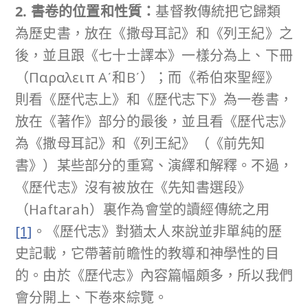
2. 書卷的位置和性質：
基督教傳統把它歸類
為歷史書，放在《撒母耳記》和《列王紀》之
後，並且跟《七十士譯本》一樣分為上、下冊
（Παραλειπ Α´和Β´）；而《希伯來聖經》
則看《歷代志上》和《歷代志下》為一卷書，
放在《著作》部分的最後，並且看《歷代志》
為《撒母耳記》和《列王紀》（《前先知
書》）某些部分的重寫、演繹和解釋。不過，
《歷代志》沒有被放在《先知書選段》
（Haftarah）裏作為會堂的讀經傳統之用
[1]
。《歷代志》對猶太人來說並非單純的歷
史記載，它帶著前瞻性的教導和神學性的目
的。由於《歷代志》內容篇幅頗多，所以我們
會分開上、下卷來綜覽。