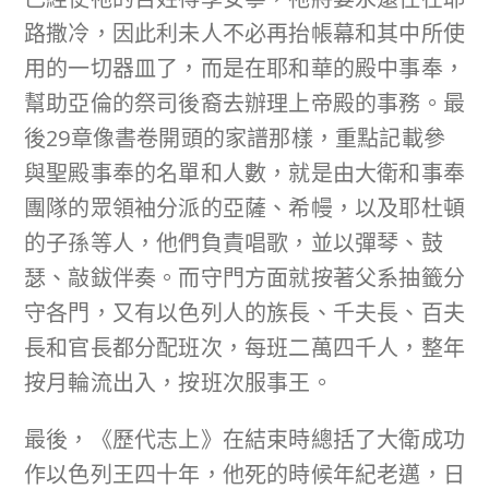
路撒冷，因此利未人不必再抬帳幕和其中所使
用的一切器皿了，而是在耶和華的殿中事奉，
幫助亞倫的祭司後裔去辦理上帝殿的事務。最
後29章像書卷開頭的家譜那樣，重點記載參
與聖殿事奉的名單和人數，就是由大衛和事奉
團隊的眾領袖分派的亞薩、希幔，以及耶杜頓
的子孫等人，他們負責唱歌，並以彈琴、鼓
瑟、敲鈸伴奏。而守門方面就按著父系抽籤分
守各門，又有以色列人的族長、千夫長、百夫
長和官長都分配班次，每班二萬四千人，整年
按月輪流出入，按班次服事王。
最後，《歷代志上》在結束時總括了大衛成功
作以色列王四十年，他死的時候年紀老邁，日