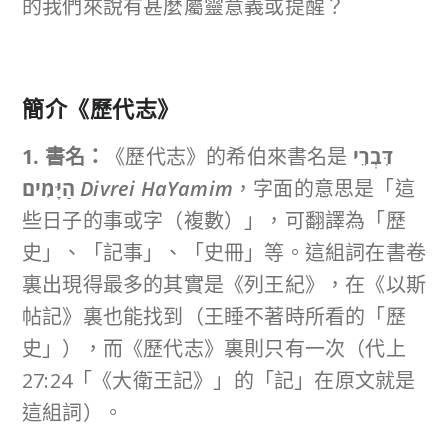
的我們來說有甚麼屬靈意義或提醒？
簡介《歷代志》
1. 書名：
《歷代志》的希伯來書名是
דִּבְרֵי
הַיָּמִים
Divrei HaYamim
，字面的意思是「這
些日子的事或字（複數）」，可翻譯為「歷
史」、「記事」、「史冊」等。這組詞在書卷
裏出現得最多的其實是《列王紀》，在《以斯
帖記》裏也能找到（王睡不著時所看的「歷
史」），而《歷代志》裏則只有一次（代上
27:24「《大衛王記》」的「記」在原文就是
這組詞）。