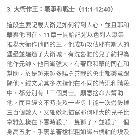
3. 大衛作王：戰爭和戰士（
11:1-12:40
）
這段主要記載大衛是如何得到人心，並且耶和
華與他同在。11章一開始記述以色列人聚集
推舉大衛作他們的王，他成功攻佔耶布斯人的
堡壘並建造了大衛城，有洗魯雅的兒子約押為
他作元帥。他日漸強大，有著耶和華的同在和
幫助，於是越來越多驍勇善戰的勇士都樂意跟
隨他。經文尤其多次指他在不同的情況和階段
中，都分別有「三個勇士」願意捨命去幫助
他。而且經文不時提及一些勇士能一次過殺掉
三百個敵人，又細緻地描寫耶何耶大的兒子比
拿雅怎樣在下雪時殺了一隻獅子，並殺了一個
身高五肘、手裏拿著槍桿粗如織布機軸的埃及