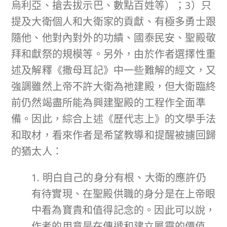
烏利亞、搶去拔示巴、數點百姓等）；3）只
提及大衛個人和大衛家的貢獻、有極多勇士跟
隨他、他對內對外的功績、國泰民安、聖殿敬
拜和獻祭的規模等。另外，由於作者選擇性重
述及解釋《撒母耳記》中一些難解的經文，又
強調雖然上帝不許大衛為祂建殿，但大衛臨終
前仍然竭盡所能為興建聖殿的工程作全面準
備。因此，綜合上述《歷代志上》的文學手法
和取材，看來作者是希望教導和提醒被擄回歸
的猶太人：
1. 明白自己的身分有根、大衛的應許仍
有待實現、在聖殿供職的身分是在上帝眼
中看為寶貴和值得記念的。因此可以說，
作者的用意是在傳遞和建立屬靈的價值